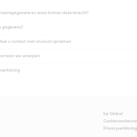
rsoonsgegevens en waar komen deze terecht?
w gegevens?
 hoe u contact met ons kunt opnemen
arnaar we verwijzen
yverklaring
bp Global
Cookievoorkeure
Privacyverklarin