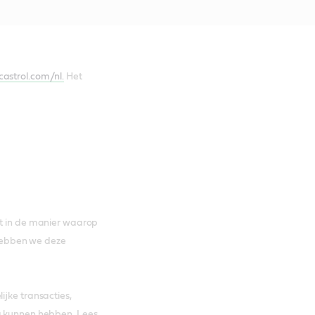
castrol.com/nl.
Het
bt in de manier waarop
hebben we deze
ijke transacties,
ng kunnen hebben. Lees