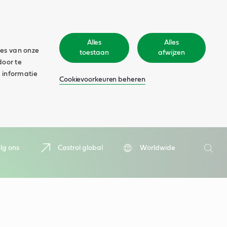
Alles
Alles
ies van onze
toestaan
afwijzen
door te
 informatie
Cookievoorkeuren beheren
Zoeken
lg ons
Castrol global
Worldwide
Zoek