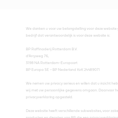
We danken u voor uw belangstelling voor deze website
bedrijf dat verantwoordelijk is voor deze website is:
BP Raffinaderij Rotterdam B.V.
d’Arcyweg 76,
3198 NA Rotterdam-Europoort
BP Europa SE – BP Nederland KvK 24489071
We nemen uw privacy serieus en willen dat u inzicht he
wij met uw persoonlijke gegevens omgaan. Daarvoor 
privacyverklaring opgesteld.
Deze website heeft verschillende subwebsites, voor zakel
producten en diensten van BP, die een privacyverklari