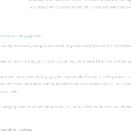
ook deze privacyverklaringen als u onze subwebsites be
e uw persoonsgegevens
t ons op te nemen, vragen we alleen de persoonsgegevens die noodzakelijk
pneemt, gaan we ervan uit dat u daar bewust mee instemt, omdat we a
waarmee uw persoonlijke gegevens verzameld worden vrijwillig aanvulle
dat deze ons zal helpen de kwaliteit van de diensten die wij aan u leve
 niet wilt.
onsgegevens met behulp van cookies, waar u hieronder een toelichting
bezoek en cookies