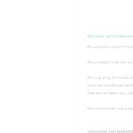
Wanneer verzamelen w
Als u besluit contact me
Als u contact met ons o
Als u op enig formulier 
doen we omdat we denken 
met ons te delen als u dat
We verzamelen ook perso
Informatie over website