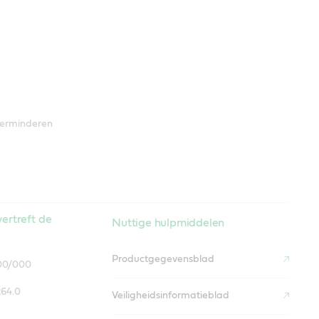
 verminderen
ertreft de
Nuttige hulpmiddelen
Productgegevensblad
 00/000
64.0
Veiligheidsinformatieblad