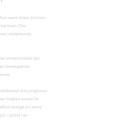
 hun werk doen, kunnen
eschermen. Ons
voor uitstekende
een smeermiddel zijn
ussen bewegende
keuze.
reldklasse dat zorgt voor
n helpen ervoor te
fs in lastige en soms
jd – zodat uw