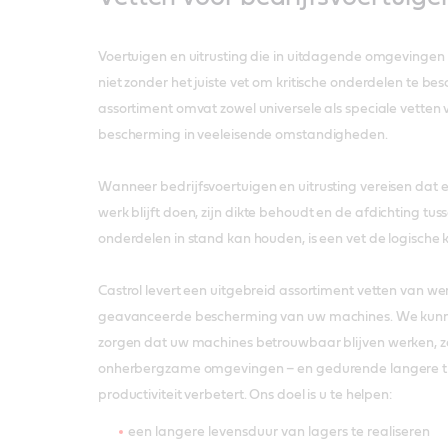
Voertuigen en uitrusting die in uitdagende omgevingen
niet zonder het juiste vet om kritische onderdelen te b
assortiment omvat zowel universele als speciale vetten 
bescherming in veeleisende omstandigheden.
Wanneer bedrijfsvoertuigen en uitrusting vereisen dat 
werk blijft doen, zijn dikte behoudt en de afdichting t
onderdelen in stand kan houden, is een vet de logische 
Castrol levert een uitgebreid assortiment vetten van we
geavanceerde bescherming van uw machines. We kunne
zorgen dat uw machines betrouwbaar blijven werken, zel
onherbergzame omgevingen – en gedurende langere ti
productiviteit verbetert. Ons doel is u te helpen:
een langere levensduur van lagers te realiseren