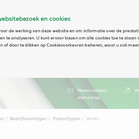
websitebezoek en cookies
oor de werking van deze website en om informatie over de prestat
n te analyseren. U kunt ervoor kiezen om alle cookies toe te staan 
aan of door te klikken op Cookievoorkeuren beheren, waar u ook meer
Neem contact
Vo
met ons op
en
Bedrijfsvoertuigen
Producttypen
Vetten