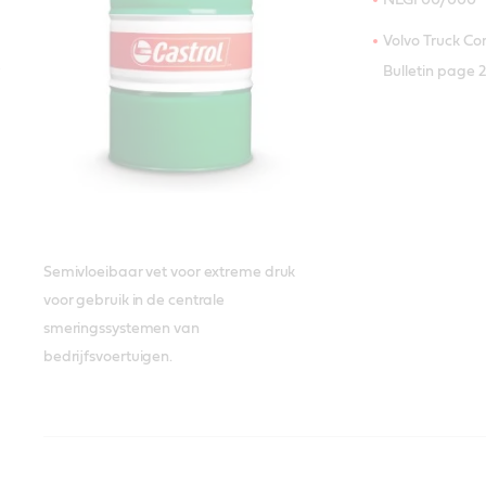
Volvo Truck Cor
Bulletin page 
Semivloeibaar vet voor extreme druk
voor gebruik in de centrale
smeringssystemen van
bedrijfsvoertuigen.
Castrol Vet voor Hoge
Castrol Universeel Vet
Voldoet aan of ov
Voldoet aan of ov
Temperaturen
industrienormen:
industrienormen: