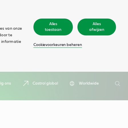
Alles
Alles
ies van onze
toestaan
afwijzen
door te
 informatie
Cookievoorkeuren beheren
Zoeken
lg ons
Castrol global
Worldwide
Zoek