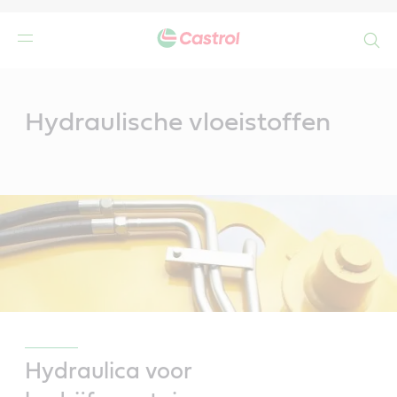
Search
Main
Content
Hydraulische vloeistoffen
Hydraulica voor