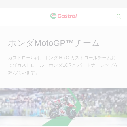
検
索
Main
Content
ホンダMotoGP™チーム
カストロールは、ホンダ HRC カストロールチームお
よびカストロール・ホンダLCRと パートナーシップを
結んでいます。