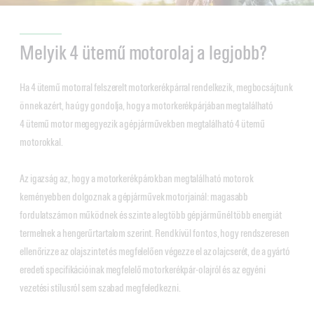
Melyik 4 ütemű motorolaj a legjobb?
Ha 4 ütemű motorral felszerelt motorkerékpárral rendelkezik, megbocsájtunk
önnek azért, ha úgy gondolja, hogy a motorkerékpárjában megtalálható
4 ütemű motor megegyezik a gépjárművekben megtalálható 4 ütemű
motorokkal.
Az igazság az, hogy a motorkerékpárokban megtalálható motorok
keményebben dolgoznak a gépjárművek motorjainál: magasabb
fordulatszámon működnek és szinte a legtöbb gépjárműnél több energiát
termelnek a hengerűrtartalom szerint. Rendkívül fontos, hogy rendszeresen
ellenőrizze az olajszintet és megfelelően végezze el az olajcserét, de a gyártó
eredeti specifikációinak megfelelő motorkerékpár-olajról és az egyéni
vezetési stílusról sem szabad megfeledkezni.