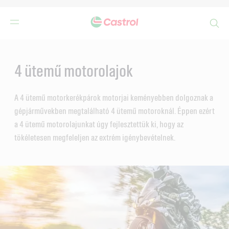
Search
Main
Content
4 ütemű motorolajok
A 4 ütemű motorkerékpárok motorjai keményebben dolgoznak a
gépjárművekben megtalálható 4 ütemű motoroknál. Éppen ezért
a 4 ütemű motorolajunkat úgy fejlesztettük ki, hogy az
tökéletesen megfeleljen az extrém igénybevételnek.