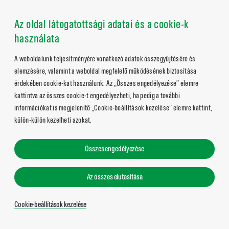
Az oldal látogatottsági adatai és a cookie-k
használata
A weboldalunk teljesítményére vonatkozó adatok összegyűjtésére és
elemzésére, valamint a weboldal megfelelő működésének biztosítása
érdekében cookie-kat használunk. Az „Összes engedélyezése” elemre
kattintva az összes cookie-t engedélyezheti, ha pedig a további
információkat is megjelenítő „Cookie-beállítások kezelése” elemre kattint,
külön-külön kezelheti azokat.
Összes engedélyezése
Az összes elutasítása
Cookie-beállítások kezelése