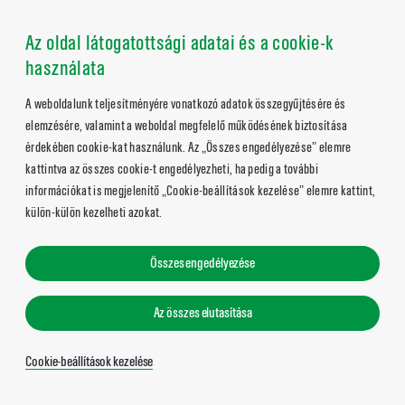
Az oldal látogatottsági adatai és a cookie-k
használata
A weboldalunk teljesítményére vonatkozó adatok összegyűjtésére és
elemzésére, valamint a weboldal megfelelő működésének biztosítása
érdekében cookie-kat használunk. Az „Összes engedélyezése” elemre
kattintva az összes cookie-t engedélyezheti, ha pedig a további
információkat is megjelenítő „Cookie-beállítások kezelése” elemre kattint,
külön-külön kezelheti azokat.
Összes engedélyezése
Az összes elutasítása
Cookie-beállítások kezelése