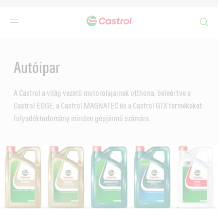
Search
Main
Content
Autóipar
A Castrol a világ vezető motorolajainak otthona, beleértve a
Castrol EDGE, a Castrol MAGNATEC és a Castrol GTX termékeket:
folyadéktudomány minden gépjármű számára.