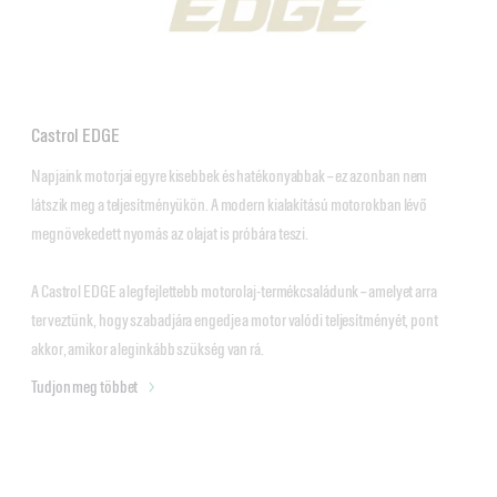
Castrol EDGE
Napjaink motorjai egyre kisebbek és hatékonyabbak – ez azonban nem 
látszik meg a teljesítményükön. A modern kialakítású motorokban lévő 
megnövekedett nyomás az olajat is próbára teszi.

A Castrol EDGE a legfejlettebb motorolaj-termékcsaládunk – amelyet arra 
terveztünk, hogy szabadjára engedje a motor valódi teljesítményét, pont 
akkor, amikor a leginkább szükség van rá.
Tudjon meg többet