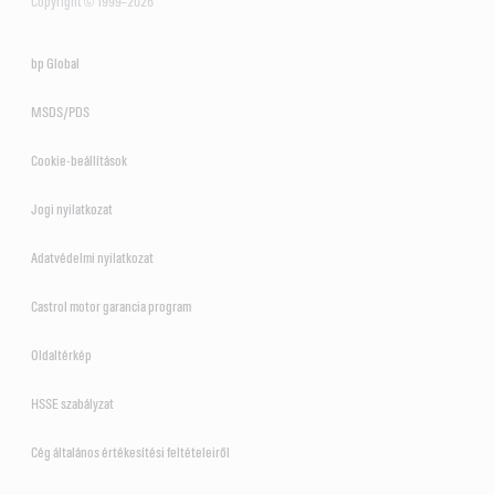
Copyright © 1999–2026
bp Global
MSDS/PDS
Cookie-beállítások
Jogi nyilatkozat
Adatvédelmi nyilatkozat
Castrol motor garancia program
Oldaltérkép
HSSE szabályzat
Cég általános értékesítési feltételeiről