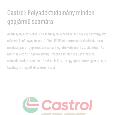
Castrol: Folyadéktudomány minden
gépjármű számára
Akármilyen autót vezet is, és akármilyen specifikációt ír elő a gépjárműgyártó,
a Castrol kenőanyag fejlesztői által előállított motorolajok között biztosan
megtalálja az ön gépjárműve számára legjobb védelmet biztosító olajat. Az
már más kérdés, hogy ön ásványi, részben szintetikus vagy teljesen
szintetikus olajat szeretne. Ez akkor is igaz, ha egy sportautót vagy egy nagy
távolságot megtett klasszikust vezet.