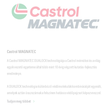
Castrol MAGNATEC
A Castrol MAGNATEC DUALOCK technológiája a Castrol mérnökei és a világ 
egyik vezető egyeteme által több mint 10 évig végzett kutatás-fejlesztés 
eredménye. 

A DUALOCK technológia különböző védőmolekulák kombinációját egyesíti, 
amelyek aztán összezárnak a felszínen hatásos védőpajzsot képezve ezzel.
Tudjon meg többet