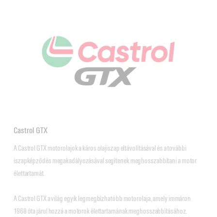
Castrol GTX
A Castrol GTX motorolajok a káros olajiszap eltávolításával és a további 
iszapképződés megakadályozásával segítenek meghosszabbítani a motor 
élettartamát.

A Castrol GTX a világ egyik legmegbízhatóbb motorolaja, amely immáron 
1968 óta járul hozzá a motorok élettartamának meghosszabbításához. 