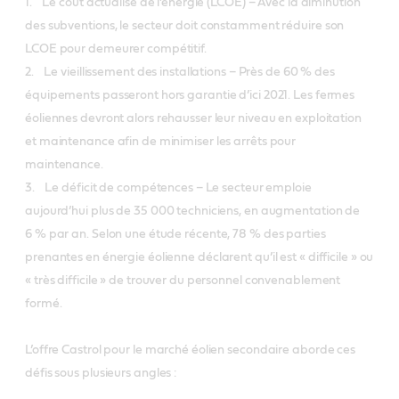
1. Le coût actualisé de l’énergie (LCOE) – Avec la diminution
des subventions, le secteur doit constamment réduire son
LCOE pour demeurer compétitif.
2. Le vieillissement des installations – Près de 60 % des
équipements passeront hors garantie d’ici 2021. Les fermes
éoliennes devront alors rehausser leur niveau en exploitation
et maintenance afin de minimiser les arrêts pour
maintenance.
3. Le déficit de compétences – Le secteur emploie
aujourd’hui plus de 35 000 techniciens, en augmentation de
6 % par an. Selon une étude récente, 78 % des parties
prenantes en énergie éolienne déclarent qu’il est « difficile » ou
« très difficile » de trouver du personnel convenablement
formé.
L’offre Castrol pour le marché éolien secondaire aborde ces
défis sous plusieurs angles :