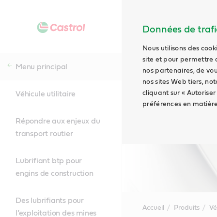
Données de trafic
Nous utilisons des cook
site et pour permettre 
Menu principal
nos partenaires, de vou
nos sites Web tiers, no
cliquant sur « Autoriser
Véhicule utilitaire
préférences en matière
Répondre aux enjeux du
transport routier
Lubrifiant btp pour
engins de construction
Des lubrifiants pour
Accueil
Produits
Vé
l’exploitation des mines