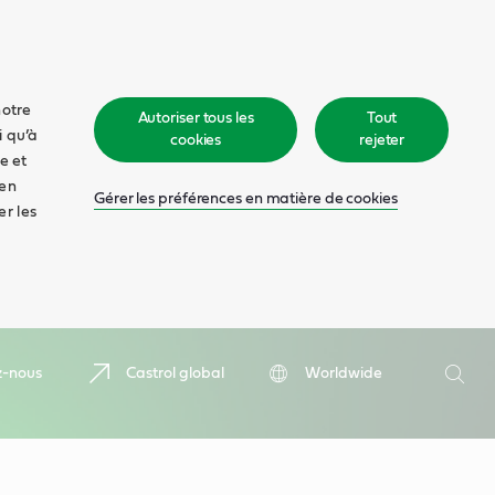
notre
Autoriser tous les
Tout
i qu’à
cookies
rejeter
e et
 en
Gérer les préférences en matière de cookies
er les
Recher
z-nous
Castrol global
Worldwide
Rech