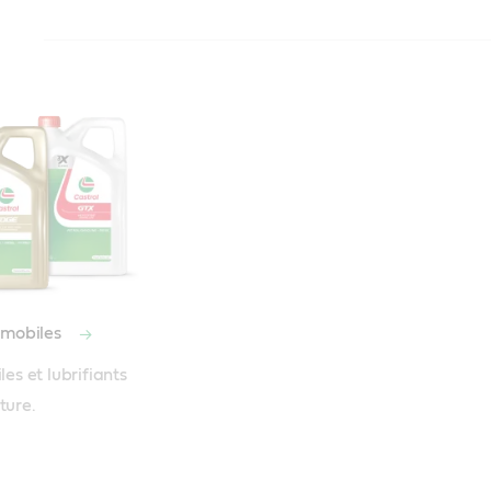
Castrol Radicool SF Premix
Conforme ou sup
standards de
l’industrie :
ASTM D3306(II
ASTM D4985
ASTM D6210
BS 6580:2010
MAN 324 Typ 
omobiles
MB-Approval 3
les et lubrifiants 
VW TL 774F (G
ture.
Deutz DQC CB-
DAF 74002