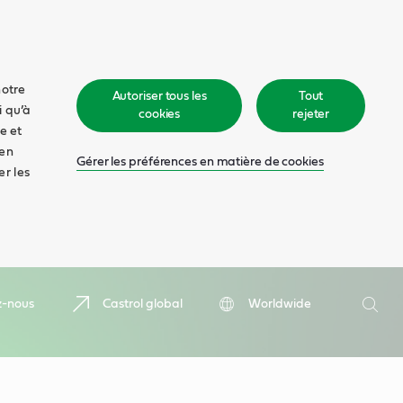
notre
Autoriser tous les
Tout
i qu’à
cookies
rejeter
e et
 en
Gérer les préférences en matière de cookies
er les
Recher
z-nous
Castrol global
Worldwide
Rech