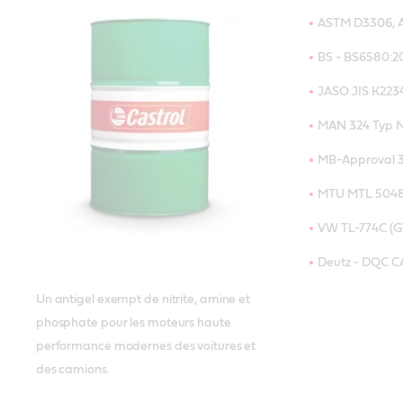
ASTM D3306, 
BS - BS6580:2
JASO JIS K223
MAN 324 Typ 
MB-Approval 3
MTU MTL 504
VW TL-774C (G1
Deutz - DQC C
Un antigel exempt de nitrite, amine et
phosphate pour les moteurs haute
performance modernes des voitures et
des camions.