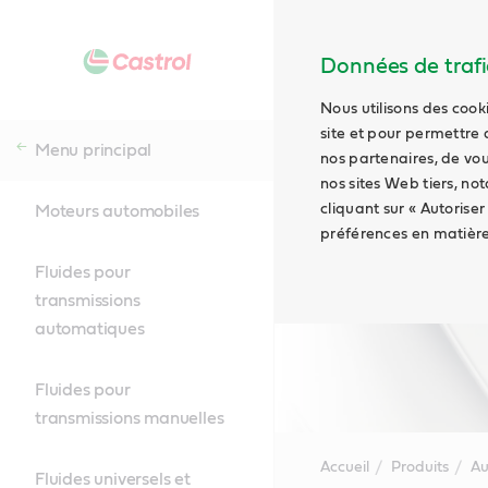
Données de trafic
Nous utilisons des cook
site et pour permettre 
Menu principal
nos partenaires, de vou
nos sites Web tiers, no
cliquant sur « Autoriser
Moteurs automobiles
préférences en matière
Fluides pour
transmissions
automatiques
Fluides pour
transmissions manuelles
Accueil
Produits
Au
Fluides universels et