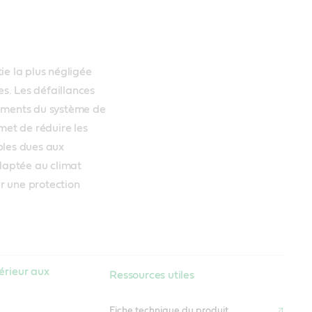
ie la plus négligée
es. Les défaillances
nements du système de
met de réduire les
bles dues aux
 adaptée au climat
ir une protection
érieur aux
Ressources utiles
Fiche technique du produit