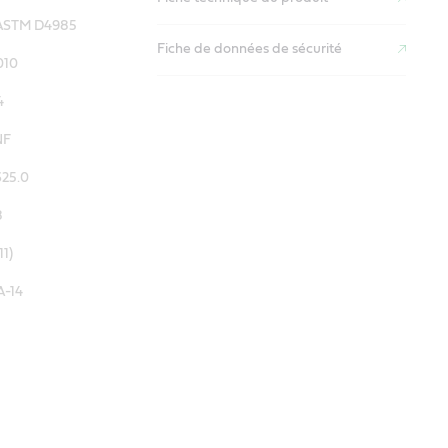
ASTM D4985
Fiche de données de sécurité
010
4
NF
25.0
8
1)
A-14