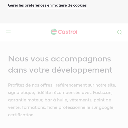
Gérer les préférences en matière de cookies
Search
Main
Content
Nous vous accompagnons
dans votre développement
Profitez de nos offres : référencement sur notre site,
signalétique, fidélité récompensée avec Fastscan,
garantie moteur, bar à huile, vêtements, point de
vente, formations, fiche professionnelle sur google,
certification.