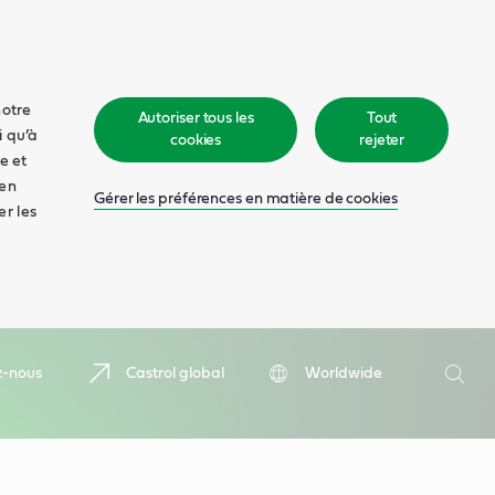
notre
Autoriser tous les
Tout
i qu’à
cookies
rejeter
e et
 en
Gérer les préférences en matière de cookies
er les
Recher
z-nous
Castrol global
Worldwide
Rech