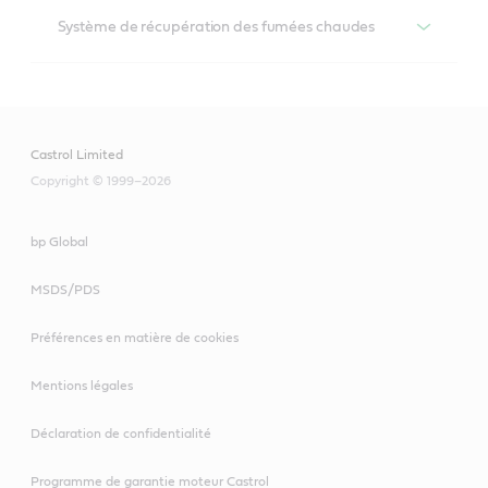
Produits recommandés
Compresseurs à air
Système de récupération des fumées chaudes
Aircol
Produits recommandés
Systèmes hydrauliques
Tribol 890
Anvol SWX
Moteur et palier de ventilateur
Castrol Limited
Tribol 1750
Copyright © 1999–2026
Anvol WG
Tribol 4747
bp Global
Longtime PD 2
Systèmes de freinage hydraulique
Moteurs
MSDS/PDS
Molub-Alloy BRB 572
Hyspin
Tribol 4747
Préférences en matière de cookies
Spheerol AP
Anvol SWX
Longtime PD 2
Mentions légales
Déclaration de confidentialité
Molub-Alloy BRB 572
Accouplement à denture
Roulements et accouplements
Programme de garantie moteur Castrol