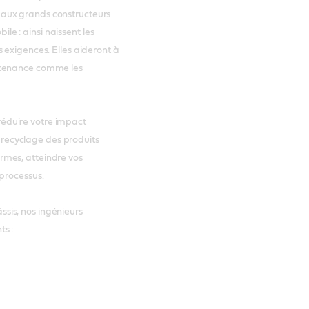
s aux grands constructeurs
le : ainsi naissent les
s exigences. Elles aideront à
intenance comme les
réduire votre impact
 recyclage des produits
ormes, atteindre vos
 processus.
ssis, nos ingénieurs
ts :