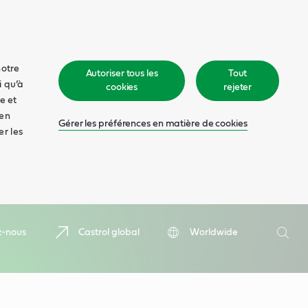
notre
Autoriser tous les
Tout
i qu’à
cookies
rejeter
e et
 en
Gérer les préférences en matière de cookies
er les
Recher
z-nous
Castrol global
Worldwide
Rech