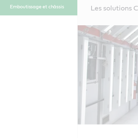
Main
Emboutissage et châssis
Les solutions 
Content