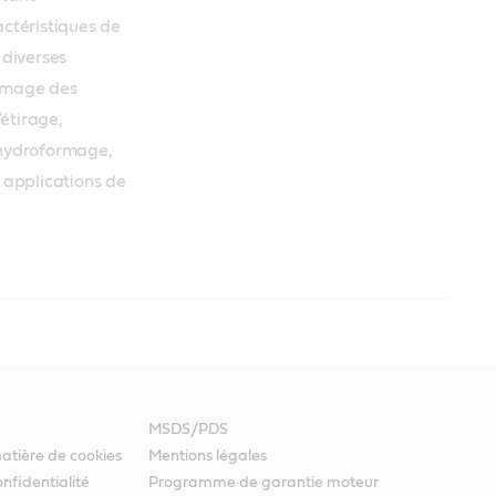
ctéristiques de 
 diverses 
rmage des 
tirage, 
hydroformage, 
 applications de 
cs
venant du prétraitement et homogénéiser le film d’huile.
ge.
 transport et le stockage de pièces détachées.
applications.
MSDS/PDS
atière de cookies
Mentions légales
nfidentialité
Programme de garantie moteur