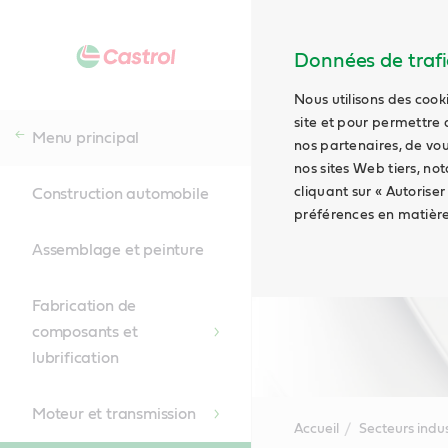
Données de trafic
Nous utilisons des cook
site et pour permettre 
Menu principal
nos partenaires, de vou
nos sites Web tiers, no
cliquant sur « Autoriser
Construction automobile
préférences en matière
Assemblage et peinture
Fabrication de
composants et
lubrification
Moteur et transmission
Accueil
Secteurs indus