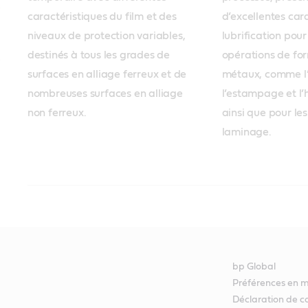
caractéristiques du film et des 
d’excellentes cara
niveaux de protection variables, 
lubrification pour
destinés à tous les grades de 
opérations de fo
surfaces en alliage ferreux et de 
métaux, comme l’é
nombreuses surfaces en alliage 
l’estampage et l’
non ferreux.
ainsi que pour les
laminage.
Lavage des bandes enroulées et des flan
Opérations de formage du métal
Protection anticorrosion
Lubrification d’entretien
Solutions pour supprimer la contamination par des particules pro
Solutions spécialisées pour les opérations en atelier d’emboutissa
Solutions de protection anticorrosion de l’acier zingué pendant le
Gamme complète de lubrifiants et de graisses pour de multiples 
bp Global
Préférences en m
Déclaration de co