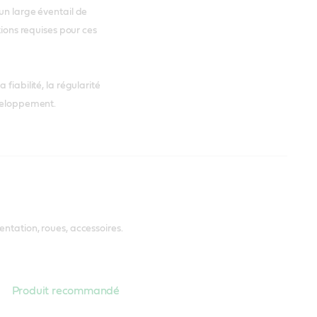
un large éventail de
tions requises pour ces
fiabilité, la régularité
éveloppement.
ntation, roues, accessoires.
Produit recommandé