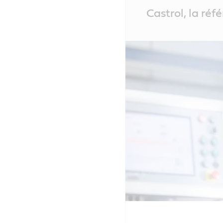
Main
Castrol, la ré
Content