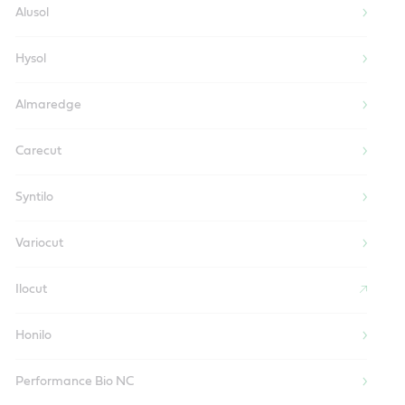
Alusol
Hysol
Almaredge
Carecut
Syntilo
Variocut
Ilocut
Honilo
Performance Bio NC