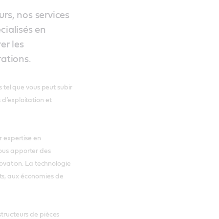
rs, nos services
cialisés en
er les
rations.
el que vous peut subir
 d’exploitation et
r expertise en
vous apporter des
nnovation. La technologie
ts, aux économies de
structeurs de pièces