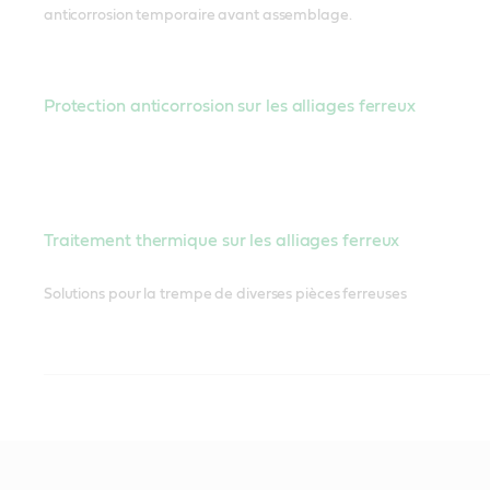
anticorrosion temporaire avant assemblage.
Protection anticorrosion sur les alliages ferreux
Traitement thermique sur les alliages ferreux
Solutions pour la trempe de diverses pièces ferreuses
Lubrification d’entretien
Gamme complète de lubrifiants et de graisses pour de multiples 