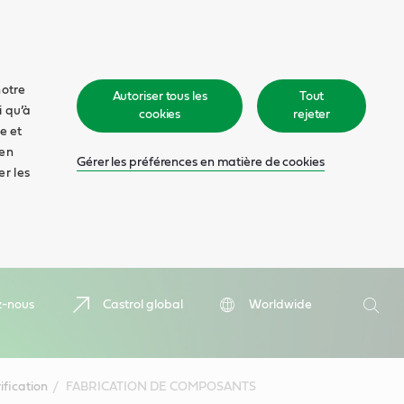
notre
Autoriser tous les
Tout
i qu’à
cookies
rejeter
e et
 en
Gérer les préférences en matière de cookies
er les
Recher
z-nous
Castrol global
Worldwide
Rech
ification
FABRICATION DE COMPOSANTS