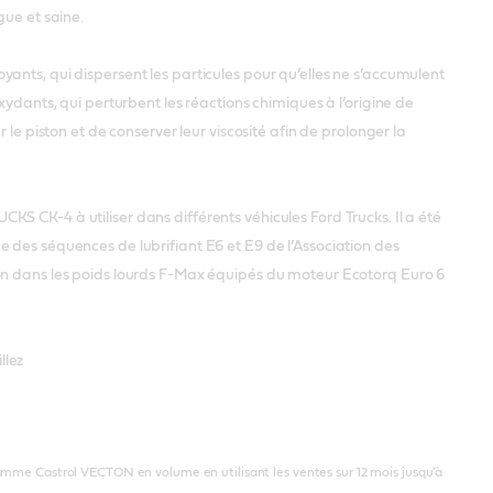
gue et saine.
ants, qui dispersent les particules pour qu’elles ne s’accumulent
xydants, qui perturbent les réactions chimiques à l’origine de
le piston et de conserver leur viscosité afin de prolonger la
 CK-4 à utiliser dans différents véhicules Ford Trucks. Il a été
 des séquences de lubrifiant E6 et E9 de l’Association des
ion dans les poids lourds F-Max équipés du moteur Ecotorq Euro 6
llez
 gamme Castrol VECTON en volume en utilisant les ventes sur 12 mois jusqu’à