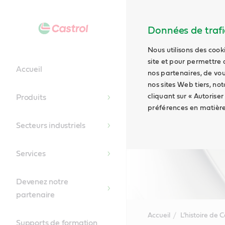
Données de trafic
Nous utilisons des cook
site et pour permettre 
Accueil
nos partenaires, de vou
nos sites Web tiers, no
cliquant sur « Autoriser
Produits
préférences en matière
Secteurs industriels
Services
Devenez notre
partenaire
Accueil
L’histoire de C
Supports de formation