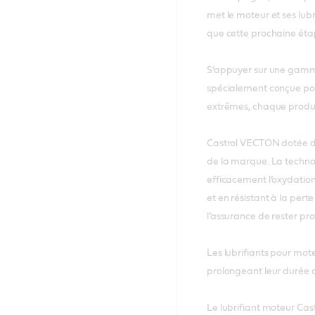
met le moteur et ses lubr
que cette prochaine étap
S’appuyer sur une gamme 
spécialement conçue pou
extrêmes, chaque produi
Castrol VECTON dotée de 
de la marque. La techno
efficacement l’oxydation 
et en résistant à la pert
l’assurance de rester pro
Les lubrifiants pour mote
prolongeant leur durée d
Le lubrifiant moteur Cas