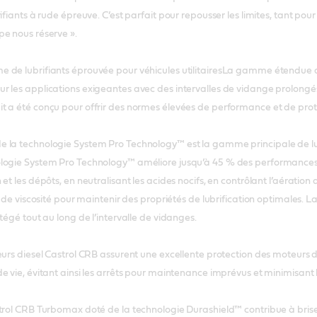
ifiants à rude épreuve. C’est parfait pour repousser les limites, tant po
e nous réserve ».
de lubrifiants éprouvée pour véhicules utilitairesLa gamme étendue de l
r les applications exigeantes avec des intervalles de vidange prolong
t a été conçu pour offrir des normes élevées de performance et de prot
la technologie System Pro Technology™ est la gamme principale de lubri
logie System Pro Technology™ améliore jusqu’à 45 % des performances1 e
et les dépôts, en neutralisant les acides nocifs, en contrôlant l’aératio
e de viscosité pour maintenir des propriétés de lubrification optimales. L
tégé tout au long de l’intervalle de vidanges.
urs diesel Castrol CRB assurent une excellente protection des moteurs de 
e vie, évitant ainsi les arrêts pour maintenance imprévus et minimisant 
trol CRB Turbomax doté de la technologie Durashield™ contribue à briser l