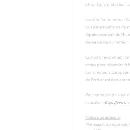
offrant une protection c
Les lubrifiants moteur C
pas sur les surfaces du m
l’épaississement de l’hui
durée de vie du moteur.
Castrol a récemment lanc
conçu pour répondre à la
Constructeurs Européens 
de Ford et est également
Pour en savoir plus sur la
consulter:
https://www.c
Notes aux éditeurs
1
Par rapport aux exigences A