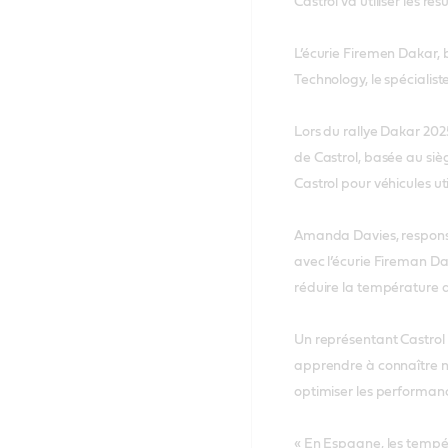
Castrol va utiliser les ré
L’écurie Firemen Dakar, 
Technology, le spécialis
Lors du rallye Dakar 202
de Castrol, basée au siè
Castrol pour véhicules ut
Amanda Davies, responsa
avec l’écurie Fireman Dak
réduire la température 
Un représentant Castrol 
apprendre à connaître no
optimiser les performance
« En Espagne, les tempér