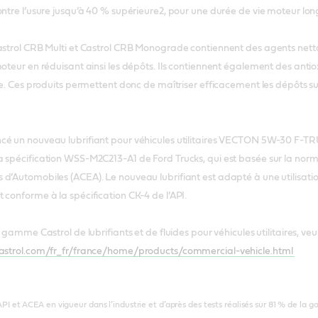
ontre l’usure jusqu’à 40 % supérieure2, pour une durée de vie moteur lon
astrol CRB Multi et Castrol CRB Monograde contiennent des agents nettoy
oteur en réduisant ainsi les dépôts. Ils contiennent également des antio
le. Ces produits permettent donc de maîtriser efficacement les dépôts sur 
é un nouveau lubrifiant pour véhicules utilitaires VECTON 5W-30 F-TRUCKS
 spécification WSS-M2C213-A1 de Ford Trucks, qui est basée sur la norme
d’Automobiles (ACEA). Le nouveau lubrifiant est adapté à une utilisat
 conforme à la spécification CK-4 de l’API.
 gamme Castrol de lubrifiants et de fluides pour véhicules utilitaires, veui
astrol.com/fr_fr/france/home/products/commercial-vehicle.html
PI et ACEA en vigueur dans l’industrie et d’après des tests réalisés sur 81 % de la