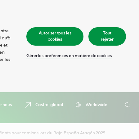
notre
Autoriser tous les
Tout
i qu’à
cookies
rejeter
e et
 en
Gérer les préférences en matière de cookies
er les
Recher
z-nous
Castrol global
Worldwide
Rech
ifiants pour camions lors du Baja España Aragón 2025