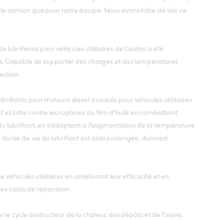
ur le camion que pour notre équipe. Nous avons hâte de voir ce
ubrifiants pour véhicules utilitaires de Castrol a été
és. Capable de supporter des charges et des températures
ection.
fiants pour moteurs diesel avancés pour véhicules utilitaires
t lutte contre les ruptures du film d’huile en combattant
n du lubrifiant, en s’adaptant à l’augmentation de la température
a durée de vie du lubrifiant est ainsi prolongée, donnant
véhicules utilitaires en améliorant leur efficacité et en
les coûts de réparation.
e cycle destructeur de la chaleur, des dépôts et de l’usure,