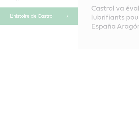
Main
Castrol va éva
Content
L’histoire de Castrol
lubrifiants po
España Aragó