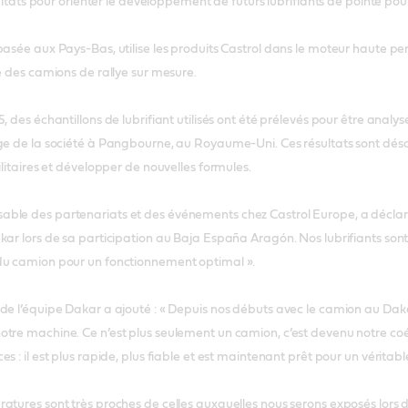
sultats pour orienter le développement de futurs lubrifiants de pointe pour 
basée aux Pays-Bas, utilise les produits Castrol dans le moteur haute p
te des camions de rallye sur mesure.
5, des échantillons de lubrifiant utilisés ont été prélevés pour être an
ge de la société à Pangbourne, au Royaume-Uni. Ces résultats sont désor
ilitaires et développer de nouvelles formules.
ble des partenariats et des événements chez Castrol Europe, a déclaré 
ar lors de sa participation au Baja España Aragón. Nos lubrifiants sont t
du camion pour un fonctionnement optimal ».
de l’équipe Dakar a ajouté : « Depuis nos débuts avec le camion au Dak
tre machine. Ce n’est plus seulement un camion, c’est devenu notre co
s : il est plus rapide, plus fiable et est maintenant prêt pour un véritabl
atures sont très proches de celles auxquelles nous serons exposés lors