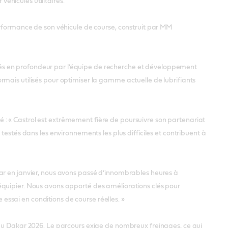
véhicules utilitaires.
erformance de son véhicule de course, construit par MM
alysés en profondeur par l’équipe de recherche et développement
mais utilisés pour optimiser la gamme actuelle de lubrifiants
: « Castrol est extrêmement fière de poursuivre son partenariat
estés dans les environnements les plus difficiles et contribuent à
ar en janvier, nous avons passé d’innombrables heures à
équipier. Nous avons apporté des améliorations clés pour
e essai en conditions de course réelles. »
 du Dakar 2026. Le parcours exige de nombreux freinages, ce qui