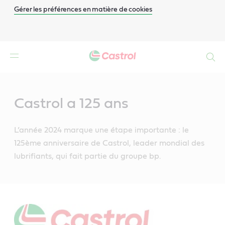
Gérer les préférences en matière de cookies
Search
Main
Content
Castrol a 125 ans
L’année 2024 marque une étape importante : le
125ème anniversaire de Castrol, leader mondial des
lubrifiants, qui fait partie du groupe bp.