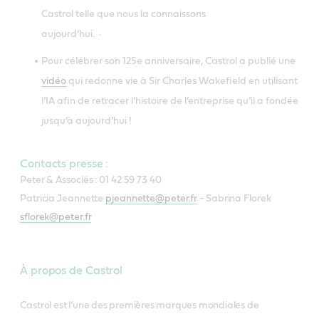
Castrol telle que nous la connaissons
aujourd’hui. ·
Pour célébrer son 125e anniversaire, Castrol a publié une
vidéo
qui redonne vie à Sir Charles Wakefield en utilisant
l’IA afin de retracer l’histoire de l’entreprise qu’il a fondée
jusqu’à aujourd’hui !
Contacts presse :
Peter & Associés : 01 42 59 73 40
Patricia Jeannette
pjeannette@peter.fr
- Sabrina Florek
sflorek@peter.fr
À propos de Castrol
Castrol
est l’une des premières marques mondiales de