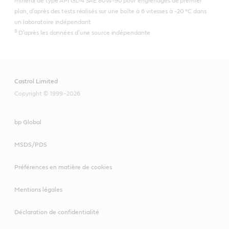
minéral de type API GL-4 SAE 80W-90 pour engrenages de premier
plan, d’après des tests réalisés sur une boîte à 6 vitesses à -20 °C dans
un laboratoire indépendant
8
D’après les données d’une source indépendante
Castrol Limited
Copyright © 1999–2026
bp Global
MSDS/PDS
Préférences en matière de cookies
Mentions légales
Déclaration de confidentialité