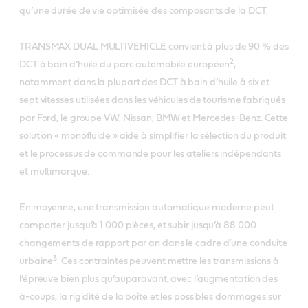
qu’une durée de vie optimisée des composants de la DCT.
TRANSMAX DUAL MULTIVEHICLE convient à plus de 90 % des
2
DCT à bain d’huile du parc automobile européen
,
notamment dans la plupart des DCT à bain d’huile à six et
sept vitesses utilisées dans les véhicules de tourisme fabriqués
par Ford, le groupe VW, Nissan, BMW et Mercedes-Benz. Cette
solution « monofluide » aide à simplifier la sélection du produit
et le processus de commande pour les ateliers indépendants
et multimarque.
En moyenne, une transmission automatique moderne peut
comporter jusqu’à 1 000 pièces, et subir jusqu’à 88 000
changements de rapport par an dans le cadre d’une conduite
3
urbaine
. Ces contraintes peuvent mettre les transmissions à
l’épreuve bien plus qu’auparavant, avec l’augmentation des
à-coups, la rigidité de la boîte et les possibles dommages sur