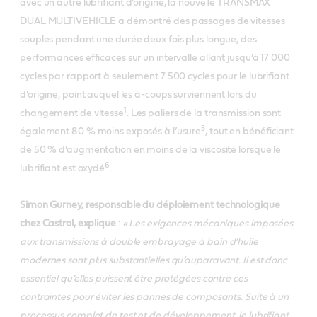
avec un autre lubrifiant d’origine, la nouvelle TRANSMAX
DUAL MULTIVEHICLE a démontré des passages de vitesses
souples pendant une durée deux fois plus longue, des
performances efficaces sur un intervalle allant jusqu’à 17 000
cycles par rapport à seulement 7 500 cycles pour le lubrifiant
d’origine, point auquel les à-coups surviennent lors du
1
changement de vitesse
. Les paliers de la transmission sont
5
également 80 % moins exposés à l’usure
, tout en bénéficiant
de 50 % d’augmentation en moins de la viscosité lorsque le
6
lubrifiant est oxydé
.
Simon Gurney, responsable du déploiement technologique
chez Castrol, explique
:
« Les exigences mécaniques imposées
aux transmissions à double embrayage à bain d’huile
modernes sont plus substantielles qu’auparavant. Il est donc
essentiel qu’elles puissent être protégées contre ces
contraintes pour éviter les pannes de composants. Suite à un
processus complet de test et de développement, le lubrifiant