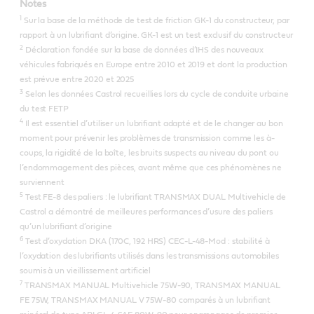
Notes
1
Sur la base de la méthode de test de friction GK-1 du constructeur, par
rapport à un lubrifiant d’origine. GK-1 est un test exclusif du constructeur
2
Déclaration fondée sur la base de données d’IHS des nouveaux
véhicules fabriqués en Europe entre 2010 et 2019 et dont la production
est prévue entre 2020 et 2025
3
Selon les données Castrol recueillies lors du cycle de conduite urbaine
du test FETP
4
Il est essentiel d’utiliser un lubrifiant adapté et de le changer au bon
moment pour prévenir les problèmes de transmission comme les à-
coups, la rigidité de la boîte, les bruits suspects au niveau du pont ou
l’endommagement des pièces, avant même que ces phénomènes ne
surviennent
5
Test FE-8 des paliers : le lubrifiant TRANSMAX DUAL Multivehicle de
Castrol a démontré de meilleures performances d’usure des paliers
qu’un lubrifiant d’origine
6
Test d’oxydation DKA (170C, 192 HRS) CEC-L-48-Mod : stabilité à
l’oxydation des lubrifiants utilisés dans les transmissions automobiles
soumis à un vieillissement artificiel
7
TRANSMAX MANUAL Multivehicle 75W-90, TRANSMAX MANUAL
FE 75W, TRANSMAX MANUAL V 75W-80 comparés à un lubrifiant