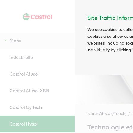
Site Traffic Info
We use cookies to colle
Cookies also allow us a
Menu
websites, including soc
individually by clickin
Industrielle
Castrol Alusol
Castrol Alusol XBB
Castrol Cyltech
North Africa (French)
Castrol Hysol
Main
Technologie et
Content