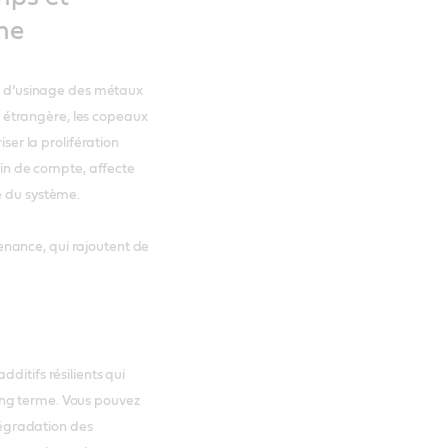
ème
ns d’usinage des métaux
le étrangère, les copeaux
iser la prolifération
 fin de compte, affecte
e du système.
nance, qui rajoutent de
ditifs résilients qui
ong terme. Vous pouvez
 dégradation des