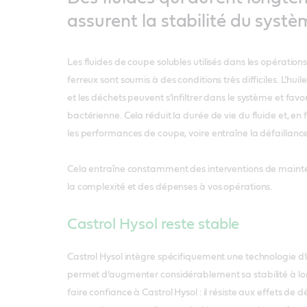
assurent la stabilité du syst
Les fluides de coupe solubles utilisés dans les opératio
ferreux sont soumis à des conditions très difficiles. L’hui
et les déchets peuvent s’infiltrer dans le système et favor
bactérienne. Cela réduit la durée de vie du fluide et, en
les performances de coupe, voire entraîne la défaillanc
Cela entraîne constamment des interventions de mainte
la complexité et des dépenses à vos opérations.
Castrol Hysol reste stable
Castrol Hysol intègre spécifiquement une technologie d’ad
permet d’augmenter considérablement sa stabilité à l
faire confiance à Castrol Hysol : il résiste aux effets de