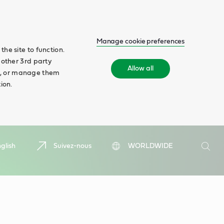
Manage cookie preferences
he site to function.
 other 3rd party
Allow all
ll', or manage them
ion.
Search
glish
Suivez-nous
WORLDWIDE
Searc