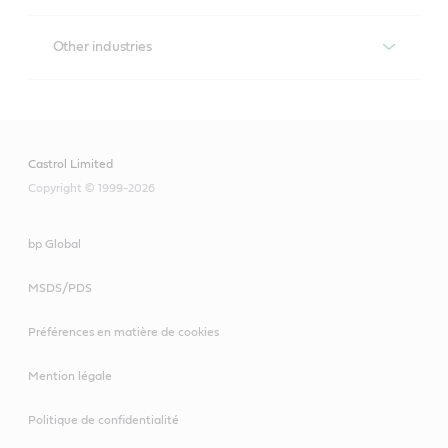
Other industries
Perfecto T
Formulation à partir d’huiles de base très raffinées, 
présentant d’excellentes propriétés de démulsibilité, 
Castrol Limited
anti-mousse et désaération, pour la lubrification des 
turbines à gaz ou à vapeur utilisées dans l’industrie et la 
Copyright © 1999-2026
marine.
bp Global
Optimol Paste HT
MSDS/PDS
Pâte d’assemblage pour la lubrification de composants à 
ajustement étanche ou d’emplacements difficiles à 
Préférences en matière de cookies
atteindre. Produit utilisé pour les surfaces de glissement, 
dents d’engrenage, broches, glissières, et les guides en 
Mention légale
alliage ferreux ou certains guides en alliage non ferreux.
Politique de confidentialité