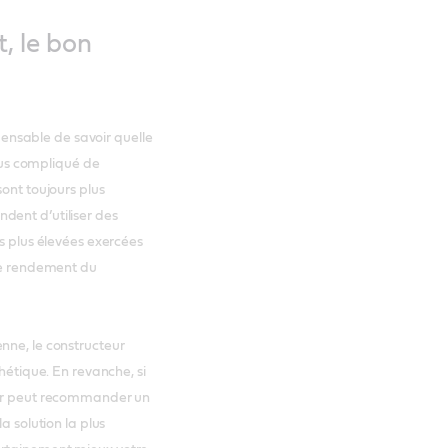
, le bon
spensable de savoir quelle
plus compliqué de
sont toujours plus
dent d’utiliser des
ns plus élevées exercées
 de rendement du
nne, le constructeur
thétique. En revanche, si
teur peut recommander un
a solution la plus