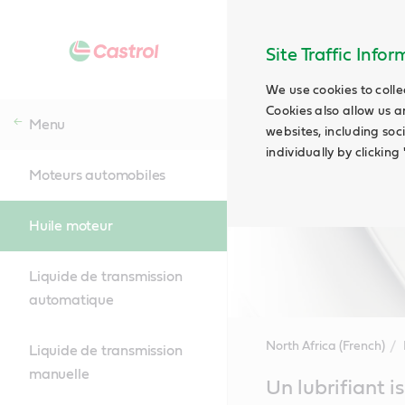
Site Traffic Info
We use cookies to colle
Cookies also allow us a
Menu
websites, including soc
individually by clickin
Moteurs automobiles
Huile moteur
Liquide de transmission
automatique
North Africa (French)
Liquide de transmission
manuelle
Main
Un lubrifiant i
Content