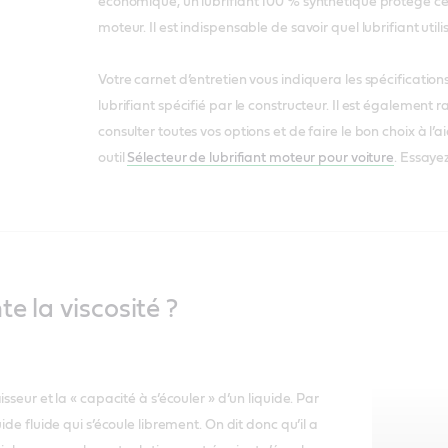
économique, un lubrifiant 100 % synthétique protège c
moteur. Il est indispensable de savoir quel lubrifiant uti
Votre carnet d’entretien vous indiquera les spécifications
lubrifiant spécifié par le constructeur. Il est également r
consulter toutes vos options et de faire le bon choix à l’a
outil
Sélecteur de lubrifiant moteur pour voiture
. Essaye
e la viscosité ?
sseur et la « capacité à s’écouler » d’un liquide. Par
ide fluide qui s’écoule librement. On dit donc qu’il a