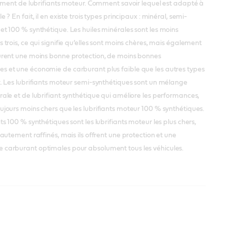
llement de lubrifiants moteur. Comment savoir lequel est adapté à
e ? En fait, il en existe trois types principaux : minéral, semi-
et 100 % synthétique. Les huiles minérales sont les moins
s trois, ce qui signifie qu’elles sont moins chères, mais également
surent une moins bonne protection, de moins bonnes
s et une économie de carburant plus faible que les autres types
t. Les lubrifiants moteur semi-synthétiques sont un mélange
rale et de lubrifiant synthétique qui améliore les performances,
ujours moins chers que les lubrifiants moteur 100 % synthétiques.
nts 100 % synthétiques sont les lubrifiants moteur les plus chers,
 hautement raffinés, mais ils offrent une protection et une
 carburant optimales pour absolument tous les véhicules.