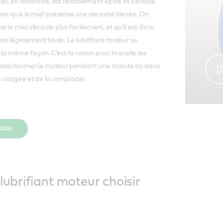
miel, en revanche, est relativement épais et s’écoule
onc que le miel présente une viscosité élevée. On
le miel s’écoule plus facilement, et qu’il est donc
 est légèrement tiède. Le lubrifiant moteur se
 même façon. C’est la raison pour laquelle les
éral tourner le moteur pendant une minute ou deux
e usagée et de la remplacer.
sités
lubrifiant moteur choisir