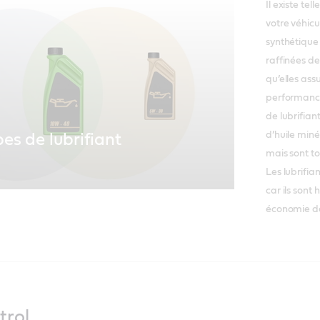
Il existe te
votre véhicul
synthétique 
raffinées de
qu’elles as
performance
de lubrifian
d’huile miné
es de lubrifiant
mais sont to
Les lubrifia
car ils sont
économie de
trol