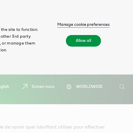
Manage cookie preferences
he site to function.
 other 3rd party
Allow all
ll', or manage them
ion.
Search
glish
Suivez-nous
WORLDWIDE
Searc
le de savoir quel lubrifiant utiliser pour effectuer