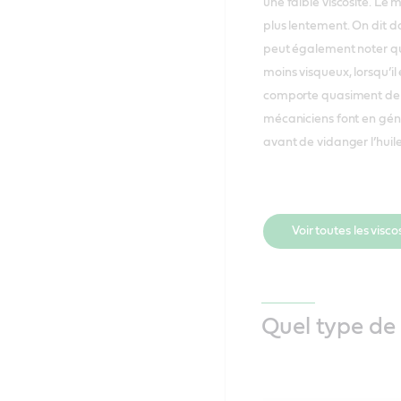
une faible viscosité. Le 
plus lentement. On dit d
peut également noter que 
moins visqueux, lorsqu’il
comporte quasiment de la
mécaniciens font en gén
avant de vidanger l’huil
Voir toutes les visco
Quel type de 