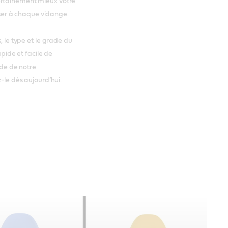
ertainement mieux votre
liser à chaque vidange.
, le type et le grade du
apide et facile de
ide de notre
z-le dès aujourd’hui.