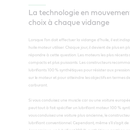
La technologie en mouvement
choix à chaque vidange
Lorsque l’on doit effectuer la vidange d’huile, il est indi
huile moteur utiliser. Chaque jour, il devient de plus en 
répondre à cette question. Les moteurs les plus récents 
compacts et plus puissants. Les constructeurs recomman
lubrifiants 100 % synthétiques pour résister aux pressio
sur le moteur et pour atteindre les objectifs en termes
carburant.
Si vous conduisez une muscle car ou une voiture europée
peut tout à fait spécifier un lubrifiant moteur 100 % syn
vous conduisez une voiture plus ancienne, le construc
lubrifiant conventionnel. Cependant, même s’il s’agit de l