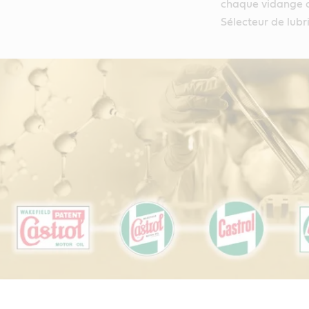
chaque vidange co
Sélecteur de lubr