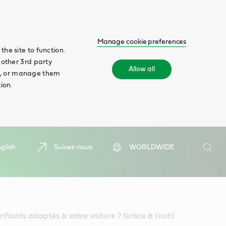
Manage cookie preferences
he site to function.
 other 3rd party
Allow all
ll', or manage them
ion.
Search
glish
Suivez-nous
WORLDWIDE
Searc
rifiants adaptés à votre voiture ? Grâce à l’outil