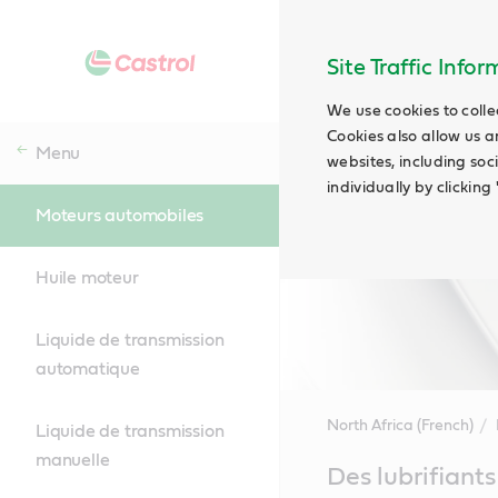
Site Traffic Info
We use cookies to colle
Cookies also allow us a
Menu
websites, including soc
individually by clickin
Moteurs automobiles
Huile moteur
Liquide de transmission
automatique
North Africa (French)
Liquide de transmission
manuelle
Main
Des lubrifiant
Content