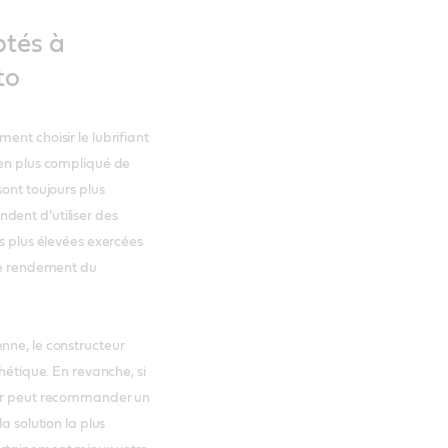
ptés à
to
ent choisir le lubrifiant
 en plus compliqué de
sont toujours plus
dent d’utiliser des
ns plus élevées exercées
 de rendement du
nne, le constructeur
thétique. En revanche, si
teur peut recommander un
a solution la plus