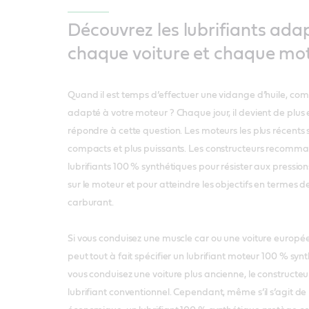
Découvrez les lubrifiants ada
chaque voiture et chaque mo
Quand il est temps d’effectuer une vidange d’huile, comm
adapté à votre moteur ? Chaque jour, il devient de plus
répondre à cette question. Les moteurs les plus récents 
compacts et plus puissants. Les constructeurs recomman
lubrifiants 100 % synthétiques pour résister aux pressio
sur le moteur et pour atteindre les objectifs en termes
carburant.
Si vous conduisez une muscle car ou une voiture europée
peut tout à fait spécifier un lubrifiant moteur 100 % syn
vous conduisez une voiture plus ancienne, le construc
lubrifiant conventionnel. Cependant, même s’il s’agit de l