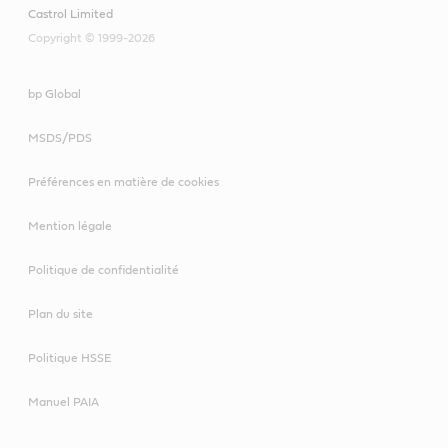
Produits recommandés
Castrol Limited
Spheerol AP
Copyright © 1999-2026
Molub-Alloy WR 1000
bp Global
MSDS/PDS
Préférences en matière de cookies
Mention légale
Politique de confidentialité
Plan du site
Politique HSSE
Manuel PAIA