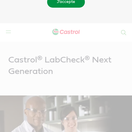
J’accepte
Search
Main
Content
Castrol® LabCheck® Next
Generation