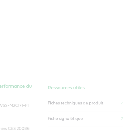
performance du
Ressources utiles
Fiches techniques de produit
WSS-M2C171-F1
Fiche signalétique
ins CES 20086