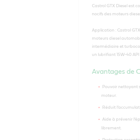
Castrol GTX Diesel est c
nocifs des moteurs diesel
Application : Castrol GTX
moteurs diesel automobil
intermédiaire et turboc
un lubrifiant 15W-40 API
Avantages de C
Pouvoir nettoyant 
moteur.
Réduit l’accumulati
Aide à prévenir l’ép
librement.
Protection exceptio