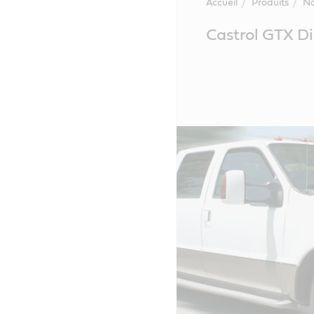
Accueil
Produits
No
Main
Castrol GTX Di
Content