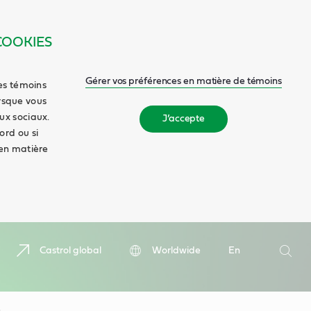
COOKIES
Gérer vos préférences en matière de témoins
es témoins
orsque vous
aux sociaux.
J’accepte
ord ou si
en matière
Recherc
Castrol global
Worldwide
En
Reche