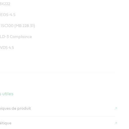
3K222
EOS-4.5
5C100 (MB 228.31)
LD-3 Complaince
VDS 4.5
 utiles
niques de produit
létique