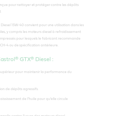
onçue pour nettoyer et protéger contre les dépôts
.
 Diesel 15W-40 convient pour une utilisation dans les
es, y compris les moteurs diesel à refroidissement
ompressés pour lesquels le fabricant recommande
 CH-4 ou de spécification antérieure.
astrol® GTX® Diesel :
supérieur pour maintenir la performance du
on de dépôts agressifs.
aississement de l’huile pour qu’elle circule
nnelle contre l’usure des moteurs diesel.