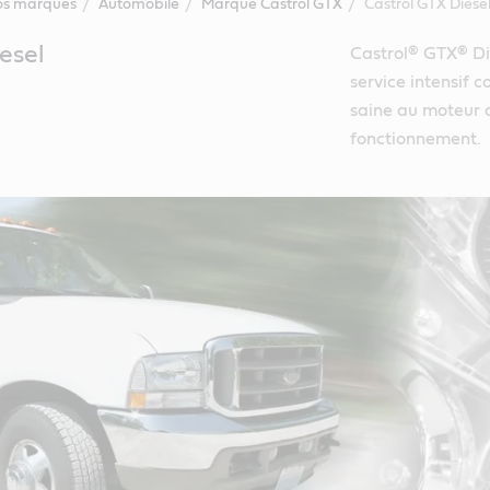
s marques
Automobile
Marque Castrol GTX
Castrol GTX Diese
esel
Castrol® GTX® Die
service intensif 
saine au moteur 
fonctionnement.