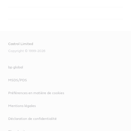
Castrol EDGE Extended Performance 5W-30
Castrol Limited
Copyright © 1999-2026
bp global
MSDS/PDS
Préférences en matière de cookies
SPÉCIFICATIONS :
Mentions légales
API SP PLUS
Déclaration de confidentialité
SPÉCIFICATIONS :
ILSAC GF-6