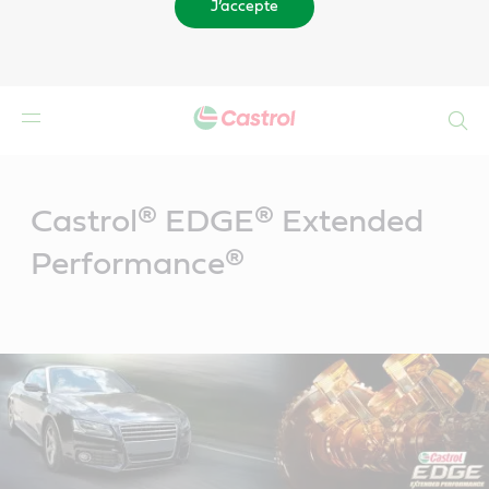
J’accepte
Search
Main
Content
Castrol® EDGE® Extended
Performance®