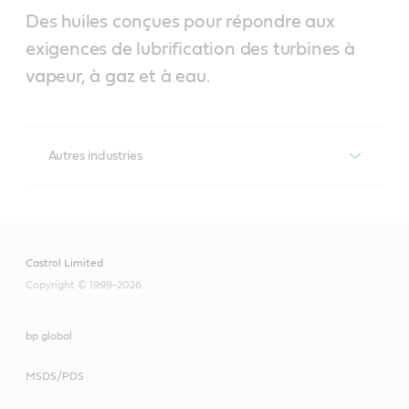
Des huiles conçues pour répondre aux
exigences de lubrification des turbines à
vapeur, à gaz et à eau.
Autres industries
Perfecto T
Formulée avec des huiles de base hautement raffinées 
avec d’excellentes propriétés de démulsibilité, 
Castrol Limited
antimoussantes et de désaération pour lubrifier les 
turbines au gaz et à vapeur dans des applications 
Copyright © 1999-2026
industrielles et marines.
bp global
Optimol Paste HT
MSDS/PDS
Pâte de montage pour lubrifier les composants à 
ajustement serré ou les points de lubrification difficiles 