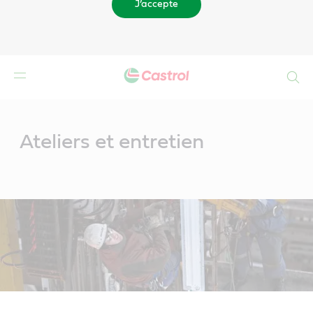
J’accepte
Search
Main
Content
Ateliers et entretien