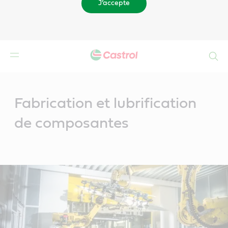
J’accepte
Search
Main
Content
Fabrication et lubrification
de composantes