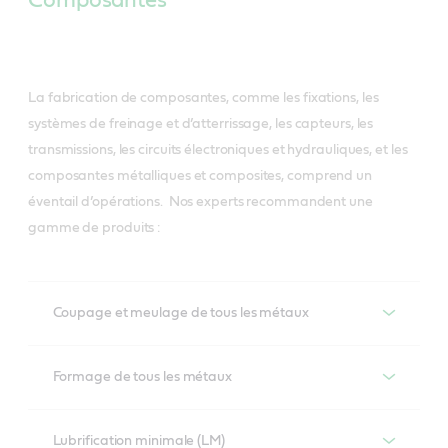
La fabrication de composantes, comme les fixations, les
systèmes de freinage et d’atterrissage, les capteurs, les
transmissions, les circuits électroniques et hydrauliques, et les
composantes métalliques et composites, comprend un
éventail d’opérations. Nos experts recommandent une
gamme de produits :
Coupage et meulage de tous les métaux
Coupage et meulage de tous les métaux
Formage de tous les métaux
Alusol
Formage de tous les métaux
Lubrification minimale (LM)