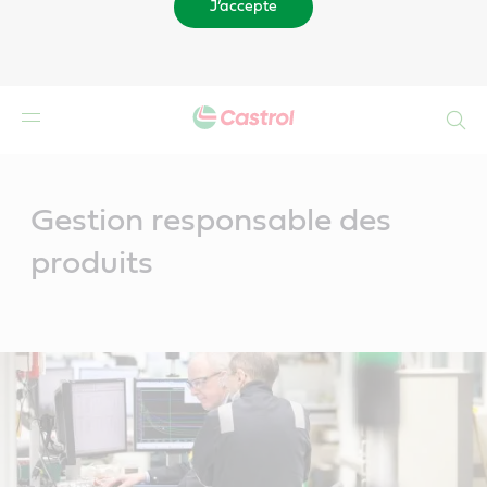
J’accepte
Search
Main
Content
Gestion responsable des
produits