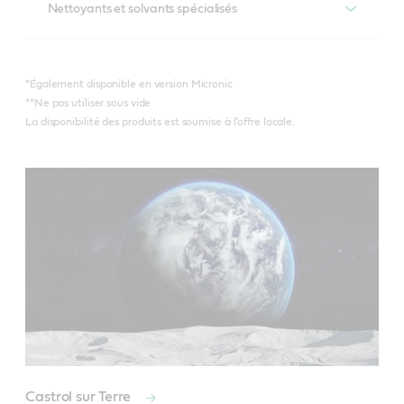
Nettoyants et solvants spécialisés
Braycote 602 EF
Braycote 806**
Brayco 815 Z*
Produits recommandés
Braycote Micronic 700
*Également disponible en version Micronic
Brayco IC X-100
**Ne pas utiliser sous vide
Braycote Micronic 1613
La disponibilité des produits est soumise à l’offre locale.
Braycote 296
Castrol sur Terre