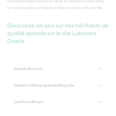
l’innovation depuis plus d’un siècle, en relevant tous les défis,
en franchissant les limites et en faisant avancer l’humanité.
Découvrez-en plus sur nos lubrifiants de
qualité spatiale sur le site Lubricant
Oracle
Graisses Braycote
Produits recommandés
Graisses militaires spéciales Braycote
Braycote 600 EF*
Produits recommandés
Lubrifiants Brayco
Braycote 601 EF*
Braycote 804**
Produits recommandés