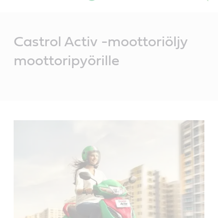
Main
Content
Castrol Activ -moottoriöljy
moottoripyörille