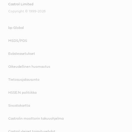
Castrol Limited
Copyright © 1999-2026
bp Global
MSDS/PDS
Evästeasetukset
Oikeudellinen huomautus
Tietosuojalausunto
HSSE:N politiikka
Sivustokartta
Castrolin moottorin takuuohjelma
Castrol yleiset toimitusehdot