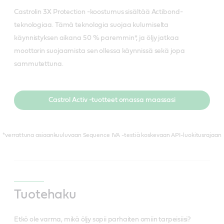
Castrolin 3X Protection -koostumus sisältää Actibond-
teknologiaa. Tämä teknologia suojaa kulumiselta
käynnistyksen aikana 50 % paremmin*, ja öljy jatkaa
moottorin suojaamista sen ollessa käynnissä sekä jopa
sammutettuna.
Castrol Activ -tuotteet omassa maassasi
*verrattuna asiaankuuluvaan Sequence IVA -testiä koskevaan API-luokitusrajaan
Tuotehaku
Etkö ole varma, mikä öljy sopii parhaiten omiin tarpeisiisi?