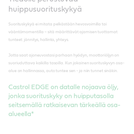
huippusuorituskykyä
Suorituskykyä ei mitata pelkästään hevosvoimilla tai
vääntömomentilla – sitä määrittävät ajamisen tuottamat
tunteet: jännitys, hallinta, yhteys.
Jotta saat ajoneuvostasi parhaan hyödyn, moottoriöljyn on
suoriuduttava kaikilla tasoilla. Kun jokainen suorituskyvyn osa-
alue on hallinnassa, auto tuntee sen - ja niin tunnet sinäkin.
Castrol EDGE on datalle nojaava öljy,
jonka suorituskyky on huipputasolla
seitsemällä ratkaisevan tärkeällä osa-
alueella*