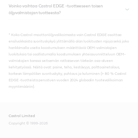
Voinko vaihtaa Castrol EDGE -tuotteeseen toisen
öljyvalmistajan tuotteesta?
* Koko Castrol-moottoriöljyvalikoimasta vain Castrol EDGE osoittaa
ensiluokkaista suorituskykyä ylittämällä alan luokitusten rajoja sekä joko
hankkimalla useita koostumuksen määrittäviä OEM-valmistajien
luokituksia tai osallistumalla koostumuksen yhteissuunnitteluun OEM-
valmistajien kanssa seitsemän ratkaisevan tärkeän osa-alueen
kehitystyössä. Näitä ovat: paine, teho, kestävyys, polttoainetalous,
korkean lämpötilan suorituskyky, puhtaus ja kuluminen (> 80 % Castrol
EDGE -tuotteista perustuen vuoden 2024 globaalin tuotevalikoiman
myyntimääriin).
Castrol Limited
Copyright © 1999-2026