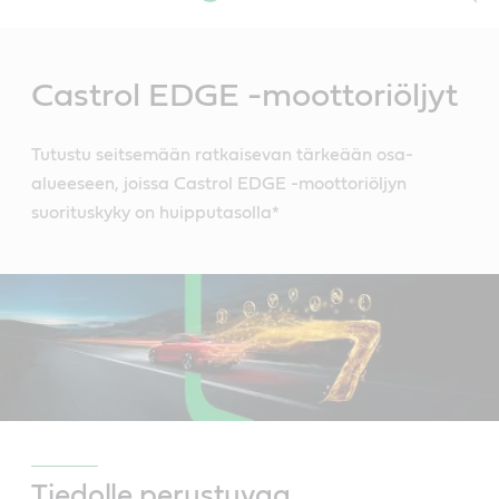
Main
Content
Castrol EDGE -moottoriöljyt
Tutustu seitsemään ratkaisevan tärkeään osa-
alueeseen, joissa Castrol EDGE -moottoriöljyn
suorituskyky on huipputasolla*
Tiedolle perustuvaa