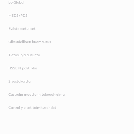
bp Global
MSDS/PDS
Evästeasetukset
Oikeudellinen huomautus
Tietosuojalausunto
HSSE:N politiikka
Sivustokartta
Castrolin moottorin takuuohjelma
Castrol yleiset toimitusehdot