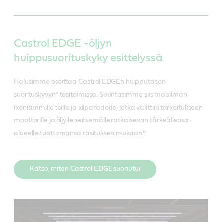
Castrol EDGE -öljyn
huippusuorituskyky esittelyssä
Halusimme osoittaa Castrol EDGEn huipputason
suorituskyvyn* tositoimissa. Suuntasimme siis maailman
ikonisimmille teille ja kilparadoille, jotka valittiin tarkoitukseen
moottorille ja öljylle seitsemälle ratkaisevan tärkeälleosa-
alueelle tuottamansa rasituksen mukaan*.
Katso, miten Castrol EDGE suoriutui