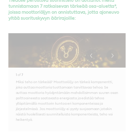
Tiedolle perustuva suunnittelu on auttanut meitä
tunnistamaan 7 ratkaisevan tärkeää osa-aluetta*,
joissa moottoriöljyn on onnistuttava, jotta ajoneuvo
yltää suorituskyvyn äärirajoille:
1
of
7
Miksi teho on tärkeää? Moottoriöljy on tärkeä komponentti,
joka auttaa moottoria tuottamaan tarvittavaa tehoa. Se
auttaa moottoria hyödyntämään mahdollisimman suuren osan
polttoaineesta saatavasta energiasta ja edistää tehoa
ylläpitämällä moottorin kuntoa eri komponenteissa ja
järjestelmissä. Jos moottoriöljy ei pysty suojaamaan jotakin
näistä huolellisesti suunnitelluista komponenteista, teho voi
heikentyä.