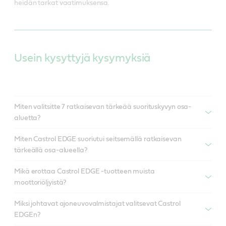
heidän tarkat vaatimuksensa.
Usein kysyttyjä kysymyksiä
Miten valitsitte 7 ratkaisevan tärkeää suorituskyvyn osa-
aluetta?
Miten Castrol EDGE suoriutui seitsemällä ratkaisevan
tärkeällä osa-alueella?
Mikä erottaa Castrol EDGE -tuotteen muista
moottoriöljyistä?
Miksi johtavat ajoneuvovalmistajat valitsevat Castrol
EDGEn?