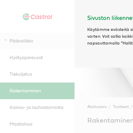
Sivuston liikenne
Käytämme evästeitä siv
varten. Voit sallia kaik
Päävalikko
napsauttamalla ”Hallits
Hyötyajoneuvot
Tiekuljetus
Rakentaminen
Aloitussivu
Tuotteet
Kaivos- ja louhostoiminta
Main
Rakentamine
Content
Maatalous