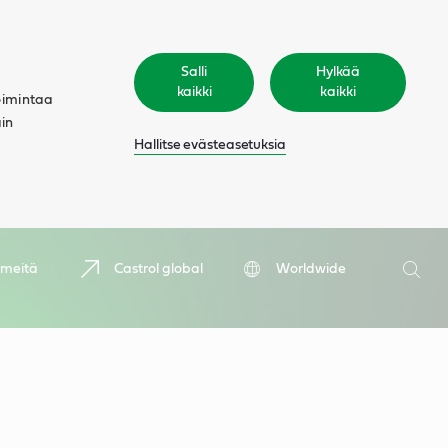
Salli
Hylkää
kaikki
kaikki
oimintaa
äin
Hallitse evästeasetuksia
Hae
 meitä
Castrol global
Worldwide
Hae