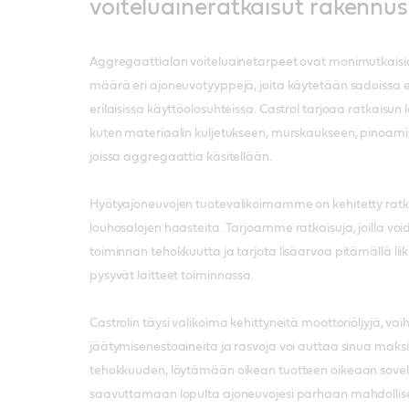
voiteluaineratkaisut rakennus
Aggregaattialan voiteluainetarpeet ovat monimutkaisia ja
määrä eri ajoneuvotyyppejä, joita käytetään sadoissa eri
erilaisissa käyttöolosuhteissa. Castrol tarjoaa ratkaisun l
kuten materiaalin kuljetukseen, murskaukseen, pinoamisee
joissa aggregaattia käsitellään.
Hyötyajoneuvojen tuotevalikoimamme on kehitetty ratk
louhosalojen haasteita. Tarjoamme ratkaisuja, joilla v
toiminnan tehokkuutta ja tarjota lisäarvoa pitämällä lii
pysyvät laitteet toiminnassa.
Castrolin täysi valikoima kehittyneitä moottoriöljyjä, vaih
jäätymisenestoaineita ja rasvoja voi auttaa sinua maks
tehokkuuden, löytämään oikean tuotteen oikeaan sovel
saavuttamaan lopulta ajoneuvojesi parhaan mahdollise