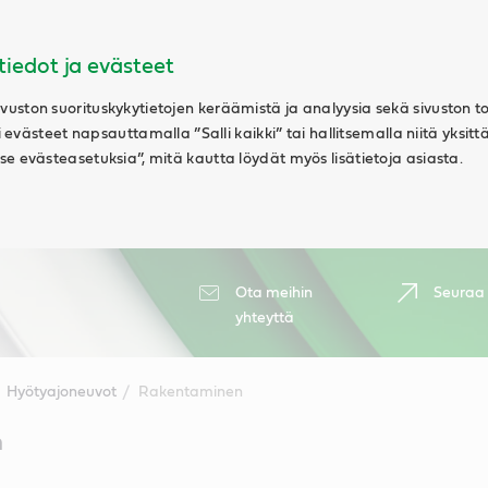
tiedot ja evästeet
uston suorituskykytietojen keräämistä ja analyysia sekä sivuston t
ki evästeet napsauttamalla ”Salli kaikki” tai hallitsemalla niitä yksitt
e evästeasetuksia”, mitä kautta löydät myös lisätietoja asiasta.
Ota meihin
Seuraa
yhteyttä
Hyötyajoneuvot
Rakentaminen
n