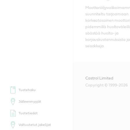
Moottoriöljyvalikoimamm
suunniteltu tarjoamaan 
korkeatasoinen moottori
pidemmillä huoltoväleillä,
säästää huolto- ja 
korjauskustannuksista ja 
seisokkeja. 
Castrol Limited
Copyright © 1999-2026
Tuotehaku
Jälleenmyyjät
Tuotetiedot
Valtuutetut jakelijat