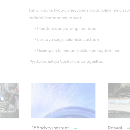
Tämän lisäksi hyötyajoneuvojen moottoriöljymme on suu
mahdollistamaan seuraavat:
Moottoreiden parempi puhtaus
Loistava suoja kulumista vastaan
Useimpien toimialan luokitusten täyttäminen.
Pyydä lisätietoja Castrol-tilimanageriltasi.
Jäähdytysnesteet
Rasvat