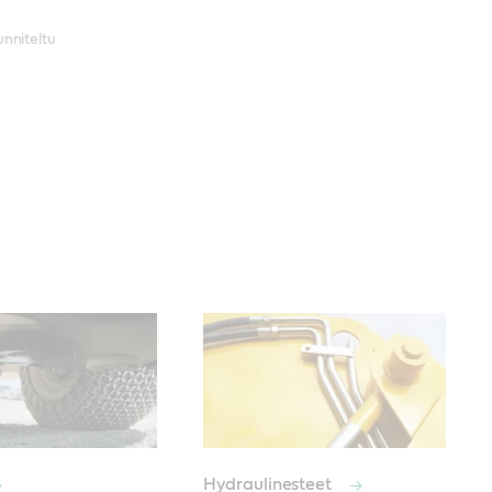
nniteltu
Hydraulinesteet