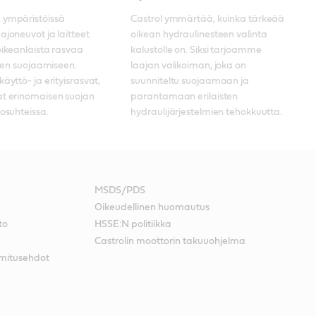
 ympäristöissä 
Castrol ymmärtää, kuinka tärkeää 
ajoneuvot ja laitteet 
oikean hydraulinesteen valinta 
oikeanlaista rasvaa 
kalustolle on. Siksi tarjoamme 
sien suojaamiseen. 
laajan valikoiman, joka on 
äyttö- ja erityisrasvat, 
suunniteltu suojaamaan ja 
t erinomaisen suojan 
parantamaan erilaisten 
losuhteissa. 
hydraulijärjestelmien tehokkuutta. 
MSDS/PDS
Oikeudellinen huomautus
to
HSSE:N politiikka
Castrolin moottorin takuuohjelma
oimitusehdot