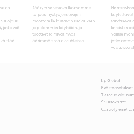
e on 
Jäätymisenestovalikoimamme 
Haastavissa
tarjoaa hyötyajoneuvojen 
käytettävät 
n suojaus 
moottoreille loistavan suojauksen 
tarvitsevat 
 jotta voit 
ja pidemmän käyttöiän, ja 
kriittisten o
tuotteet toimivat myös 
Valitse monik
välttää 
äärimmäisissä olosuhteissa.
jotka antava
vaativissa o
bp Global
Evästeasetukset
Tietosuojalausun
Sivustokartta
Castrol yleiset t