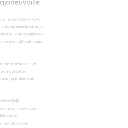
ajoneuvoille
 niihin liittyy valtava
laisissa sovelluksissa ja
ähes kaikkiin sovelluksiin,
n ja asfalttilaitoksiin,
aisemaan kaivos- ja
oidaan parantaa
kkuvat ja paikallaan
teistoöljyjä,
imoimaan laitteistosi
lukseen ja
n suorituskyvyn.