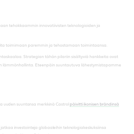
maan tehokkaammin innovatiivisten teknologioiden ja
oneita toimimaan paremmin ja tehostamaan toimintaansa.
askaalaa. Strategian tähän pilariin sisältyviä hankkeita ovat
kujen lämmönhallinta. Eteenpäin suuntautuva lähestymistapamme
ja uuden suuntansa merkkinä Castrol
päivitti ikonisen brändinsä
 jatkaa investointeja globaaleihin teknologiakeskuksiinsa