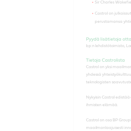
Sir Charles Wakefie
Castrol on julkaissu
perustamansa yhti
Pyydä lisätietoja ot
bp:n lehdistötoimisto, L
Tietoja Castrolista
Castrol on yksi maailman
yhdessä yhteistyökulttuur
teknologisten saavutust
Nykyisin Castrol edistää
ihmisten elämää.
Castrol on osa BP Groupi
maailmanlaajuisesti inno