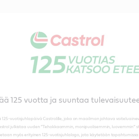
ää 125 vuotta ja suuntaa tulevaisuute
 125-vuotisjuhlapäivä Castrolille, joka on maailman johtava voiteluaine
astrol julkistaa uuden ”Tehokkaammin, monipuolisemmin, luovemmin” st
istetaan myös erityinen 125-vuotisjuhlalogo, jota käytetään tapahtumis