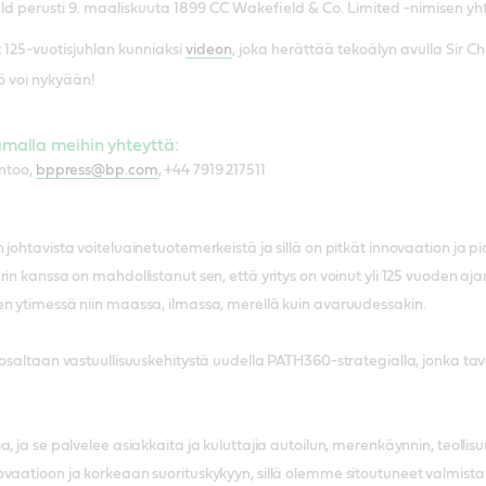
ld perusti 9. maaliskuuta 1899 CC Wakefield & Co. Limited -nimisen yht
t 125-vuotisjuhlan kunniaksi
videon
, joka herättää tekoälyn avulla Sir 
ö voi nykyään!
tamalla meihin yhteyttä:
ontoo,
bppress@bp.com
, +44 7919 217511
 johtavista voiteluainetuotemerkeistä ja sillä on pitkät innovaation ja p
in kanssa on mahdollistanut sen, että yritys on voinut yli 125 vuoden ajan
en ytimessä niin maassa, ilmassa, merellä kuin avaruudessakin.
 osaltaan vastuullisuuskehitystä uudella PATH360-strategialla, jonka ta
a, ja se palvelee asiakkaita ja kuluttajia autoilun, merenkäynnin, teoll
vaatioon ja korkeaan suorituskykyyn, sillä olemme sitoutuneet valmistam