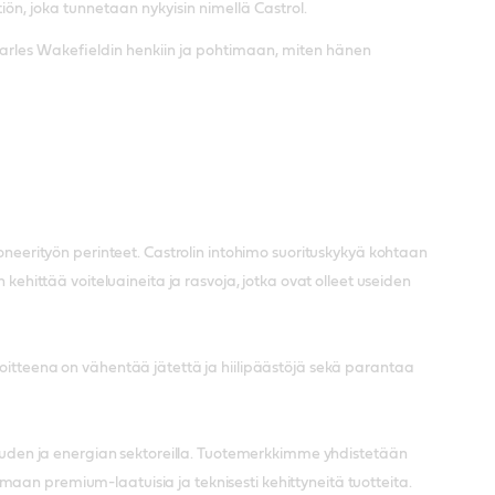
iön, joka tunnetaan nykyisin nimellä Castrol.
Charles Wakefieldin henkiin ja pohtimaan, miten hänen
ioneerityön perinteet. Castrolin intohimo suorituskykyä kohtaan
 kehittää voiteluaineita ja rasvoja, jotka ovat olleet useiden
voitteena on vähentää jätettä ja hiilipäästöjä sekä parantaa
isuuden ja energian sektoreilla. Tuotemerkkimme yhdistetään
aan premium-laatuisia ja teknisesti kehittyneitä tuotteita.