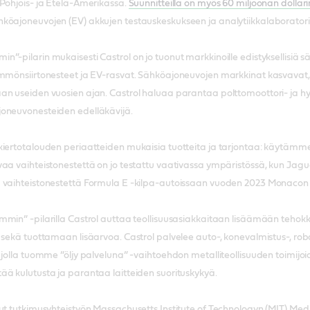
Pohjois- ja Etelä-Amerikassa.
Suunnitteilla on myös 60 miljoonan dollarin
köajoneuvojen (EV) akkujen testauskeskukseen ja analytiikkalaborato
”-pilarin mukaisesti Castrol on jo tuonut markkinoille edistyksellisiä 
ämmönsiirtonesteet ja EV-rasvat. Sähköajoneuvojen markkinat kasvavat,
an useiden vuosien ajan. Castrol haluaa parantaa polttomoottori- ja hy
joneuvonesteiden edelläkävijä.
iertotalouden periaatteiden mukaisia tuotteita ja tarjontaa: käytämme 
vaa vaihteistonestettä on jo testattu vaativassa ympäristössä, kun Jag
 vaihteistonestettä Formula E -kilpa-autoissaan vuoden 2023 Monacon E
mmin” -pilarilla Castrol auttaa teollisuusasiakkaitaan lisäämään tehok
 sekä tuottamaan lisäarvoa. Castrol palvelee auto-, konevalmistus-, robo
 jolla tuomme ”öljy palveluna” -vaihtoehdon metalliteollisuuden toimijo
ää kulutusta ja parantaa laitteiden suorituskykyä.
nut tutkimusyhteistyön Massachusetts Institute of Technologyn (MIT) M