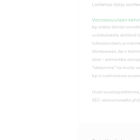
Lisätietoja löytyy osoitt
Varovaisuuteen keho
bp antaa tämän varoittav
uudistuksesta säätävä lak
tulevaisuuteen, ei menne
tilanteeseen, bp:n toimin
aina – esimerkiksi sanoja 
”oletamme” tai muita vast
bp:n uusimmassa vuosirapo
Uusin vuosiraporttimme, 
SEC-viranomaiselta yhdy