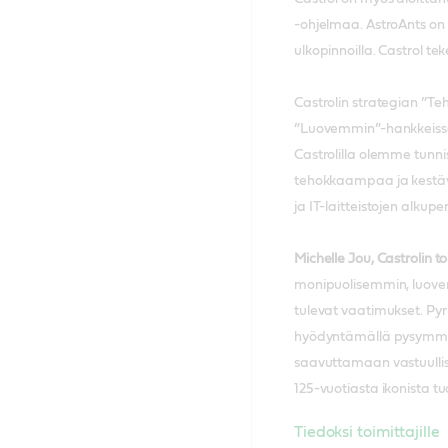
-ohjelmaa. AstroAnts on 
ulkopinnoilla. Castrol t
Castrolin strategian ”T
”Luovemmin”-hankkeissa p
Castrolilla olemme tunni
tehokkaampaa ja kestäv
ja IT-laitteistojen alku
Michelle Jou, Castrolin t
monipuolisemmin, luove
tulevat vaatimukset. P
hyödyntämällä pysymme 
saavuttamaan vastuullisu
125-vuotiasta ikonista 
Tiedoksi toimittajille