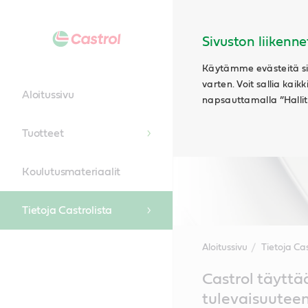
Sivuston liikenne
Käytämme evästeitä siv
varten. Voit sallia kaik
Aloitussivu
napsauttamalla ”Hallits
Tuotteet
Koulutusmateriaalit
Tietoja Castrolista
Aloitussivu
Tietoja Cas
Main
Castrol täyttä
Content
tulevaisuuteen