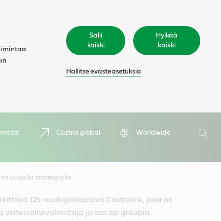
Salli
Hylkää
kaikki
kaikki
oimintaa
äin
Hallitse evästeasetuksia
Hae
 meitä
Castrol global
Worldwide
Hae
en uudella strategialla
kittävä 125-vuotisjuhlapäivä Castrolille, joka on
 voiteluainevalmistaja ja osa bp groupia.