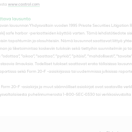
eesta
www.castrol.com
ttava lausunto
an lausunnon Yhdysvaltain vuoden 1995 Private Securities Litigation Re
i) safe harbor -periaatteiden käyttöä varten. Tämä lehdistötiedote sisältä
isiin tapahtumiin ja olosuhteisiin. Nämä lausunnot saattavat liittyä yh
nan ja liiketoimintaa koskeviin tuloksiin sekä tiettyihin suunnitelmiin ja t
”odottaa”, ”aikoa”, ”saattaa”, ”pyrkiä”, ”pitäisi”, ”mahdollisesti”, ”tavoite
aavia ilmauksia. Todelliset tulokset saattavat erota tällaisissa lausunnoi
rtissa sekä Form 20-F -asiakirjassa tai uudemmissa julkisissa raporteissa
Form 20-F -asiakirja ja muut säännölliset asiakirjat ovat saatavilla ve
svaltalaisesta puhelinnumerosta 1-800-SEC-0330 tai verkkosivustolta