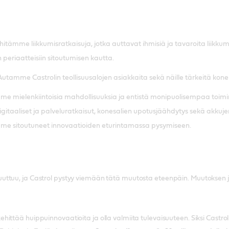
tämme liikkumisratkaisuja, jotka auttavat ihmisiä ja tavaroita liikku
 periaatteisiin sitoutumisen kautta.
utamme Castrolin teollisuusalojen asiakkaita sekä näille tärkeitä k
e mielenkiintoisia mahdollisuuksia ja entistä monipuolisempaa toimint
digitaaliset ja palveluratkaisut, konesalien upotusjäähdytys sekä ak
mme sitoutuneet innovaatioiden eturintamassa pysymiseen.
ttuu, ja Castrol pystyy viemään tätä muutosta eteenpäin. Muutoksen 
ittää huippuinnovaatioita ja olla valmiita tulevaisuuteen. Siksi Castrol