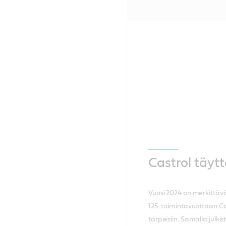
Castrol täytt
Vuosi 2024 on merkittävä
125. toimintavuottaan C
tarpeisiin. Samalla julk