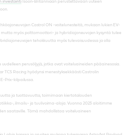
 investointi
Isoon-Britanniaan perustettavaan uuteen
rioon.
sähköajoneuvojen Castrol ON -voitelunesteitä, mukaan lukien EV-
 mutta myös polttomoottori- ja hybridiajoneuvojen kysyntä tulee
bridiajoneuvojen tehokkuutta myös tulevaisuudessa ja olla
uudelleen perusöljyjä, jotka ovat voiteluaineiden pääainesosia.
uar TCS Racing hyödynsi menestyksekkäästi Castrolin
-Prix-kilpailussa.
kuutta ja tuottavuutta, toimimaan kiertotalouden
tiikka-, ilmailu- ja tuulivoima-aloja. Vuonna 2023 aloitimme
iden saataville. Tämä mahdollistaa voiteluaineen
edia Labin kanssa ja on siten mukana tukemassa AstroAnt Payload