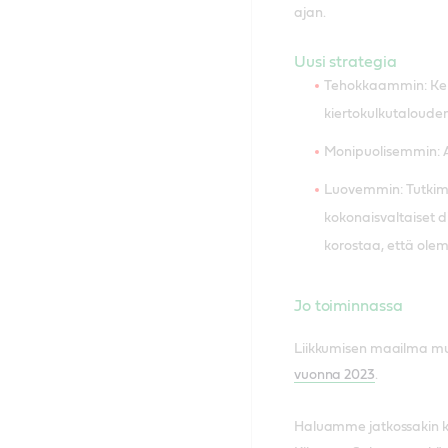
ajan.
Uusi strategia
Tehokkaammin: Kehi
kiertokulkutalouden
Monipuolisemmin: A
Luovemmin: Tutkimm
kokonaisvaltaiset 
korostaa, että ole
Jo toiminnassa
Liikkumisen maailma muu
vuonna 2023
.
Haluamme jatkossakin keh