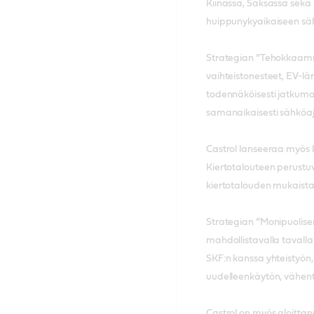
Kiinassa, Saksassa sekä 
huippunykyaikaiseen säh
Strategian ”Tehokkaammin
vaihteistonesteet, EV-l
todennäköisesti jatkuma
samanaikaisesti sähköa
Castrol lanseeraa myös k
Kiertotalouteen perustu
kiertotalouden mukaista
Strategian ”Monipuolise
mahdollistavalla tavalla
SKF:n kanssa yhteistyön,
uudelleenkäytön, vähent
Castrol on myös aloitta