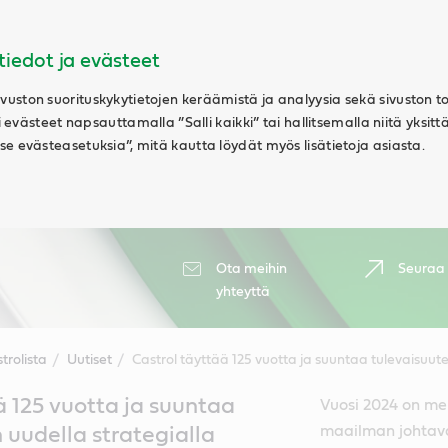
tiedot ja evästeet
uston suorituskykytietojen keräämistä ja analyysia sekä sivuston t
ki evästeet napsauttamalla ”Salli kaikki” tai hallitsemalla niitä yksitt
e evästeasetuksia”, mitä kautta löydät myös lisätietoja asiasta.
Ota meihin
Seuraa
yhteyttä
trolista
Uutiset
Castrol täyttää 125 vuotta ja suuntaa tulevaisuute
ä 125 vuotta ja suuntaa
Vuosi 2024 on mer
maailman johtava
 uudella strategialla