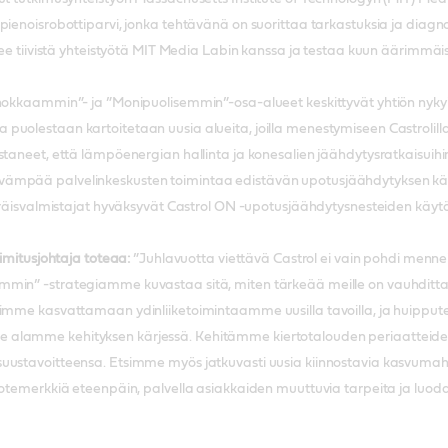
pienoisrobottiparvi, jonka tehtävänä on suorittaa tarkastuksia ja diagn
ekee tiivistä yhteistyötä MIT Media Labin kanssa ja testaa kuun äärimmäi
ehokkaammin”- ja ”Monipuolisemmin”-osa-alueet keskittyvät yhtiön nykyi
uolestaan kartoitetaan uusia alueita, joilla menestymiseen Castrolill
staneet, että lämpöenergian hallinta ja konesalien jäähdytysratkaisuihi
ämpää palvelinkeskusten toimintaa edistävän upotusjäähdytyksen kä
peräisvalmistajat hyväksyvät Castrol ON -upotusjäähdytysnesteiden käyt
oimitusjohtaja toteaa:
”Juhlavuotta viettävä Castrol ei vain pohdi menne
mmin” -strategiamme kuvastaa sitä, miten tärkeää meille on vauhdit
yrimme kasvattamaan ydinliiketoimintaamme uusilla tavoilla, ja huip
alamme kehityksen kärjessä. Kehitämme kiertotalouden periaatteiden
ustavoitteensa. Etsimme myös jatkuvasti uusia kiinnostavia kasvumahdol
tuotemerkkiä eteenpäin, palvella asiakkaiden muuttuvia tarpeita ja luo