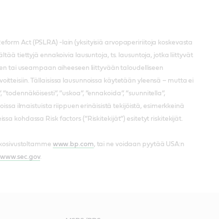
form Act (PSLRA) -lain (yksityisiä arvopapeririitoja koskevasta
ä tiettyjä ennakoivia lausuntoja, ts. lausuntoja, jotka liittyvät
teen tai useampaan aiheeseen liittyvään taloudelliseen
avoitteisiin. Tällaisissa lausunnoissa käytetään yleensä – mutta ei
”, ”todennäköisesti”, ”uskoa”, ”ennakoida”, ”suunnitella”,
ssa ilmaistuista riippuen erinäisistä tekijöistä, esimerkkeinä
 kohdassa Risk factors (”Riskitekijät”) esitetyt riskitekijät.
rkkosivustoltamme
www.bp.com
, tai ne voidaan pyytää USA:n
www.sec.gov
.