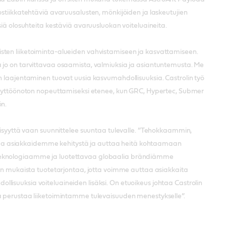
ostiikkatehtäviä avaruusalusten, mönkijöiden ja laskeutujien
siä olosuhteita kestäviä avaruusluokan voiteluaineita.
sten liiketoiminta-alueiden vahvistamiseen ja kasvattamiseen.
a jo on tarvittavaa osaamista, valmiuksia ja asiantuntemusta. Me
n laajentaminen tuovat uusia kasvumahdollisuuksia. Castrolin työ
yttöönoton nopeuttamiseksi etenee, kun GRC, Hypertec, Submer
ön.
isyyttä vaan suunnittelee suuntaa tulevalle. ”Tehokkaammin,
taa asiakkaidemme kehitystä ja auttaa heitä kohtaamaan
puteknologiaamme ja luotettavaa globaalia brändiämme
 mukaista tuotetarjontaa, jotta voimme auttaa asiakkaita
lisuuksia voiteluaineiden lisäksi. On etuoikeus johtaa Castrolin
da perustaa liiketoimintamme tulevaisuuden menestykselle”.