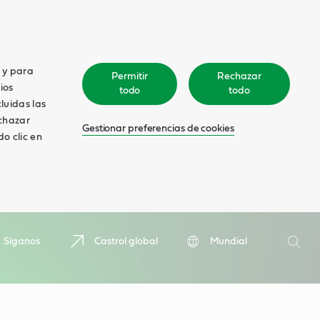
o y para
Permitir
Rechazar
ios
todo
todo
cluidas las
echazar
Gestionar preferencias de cookies
o clic en
Search
Síganos
Castrol global
Mundial
Searc