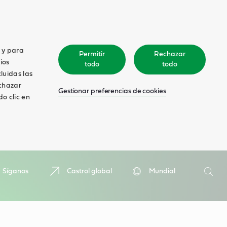
o y para
Permitir
Rechazar
ios
todo
todo
cluidas las
echazar
Gestionar preferencias de cookies
o clic en
Search
Síganos
Castrol global
Mundial
Searc