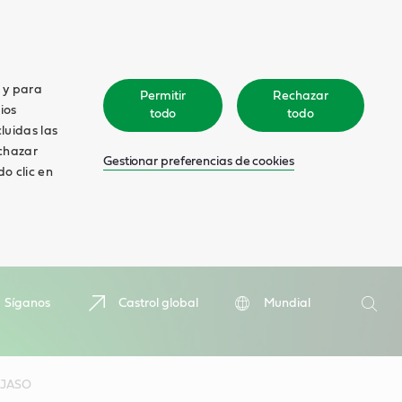
o y para
Permitir
Rechazar
ios
todo
todo
cluidas las
echazar
Gestionar preferencias de cookies
o clic en
Search
Síganos
Castrol global
Mundial
Searc
JASO