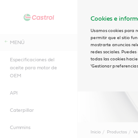
Cookies e informa
Usamos cookies para rec
permitir que el sitio f
MENÚ
mostrarte anuncios relev
redes sociales. Puedes 
todas las cookies hacie
Especificaciones del
'Gestionar preferencia
aceite para motor de
OEM
API
Caterpillar
Cummins
Inicio
Productos
Ve