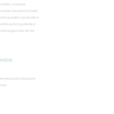
ciones, nuestros
mplen los estrictos test
pertos pueden ayudarle a
cuados para ayudarle a
vas exigencias de los
ónica
uientes productos para
nica: