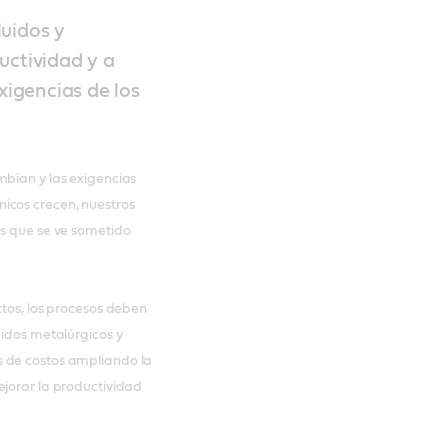
luidos y
uctividad y a
xigencias de los
mbian y las exigencias
icos crecen, nuestros
as que se ve sometido
ctos, los procesos deben
uidos metalúrgicos y
s de costos ampliando la
ejorar la productividad