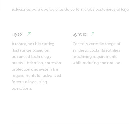
Soluciones para operaciones de corte iniciales posteriores al forj
Hysol
Syntilo
A robust, soluble cutting 
Castrol’s versatile range of 
fluid range based on 
synthetic coolants satisfies 
advanced technology 
machining requirements 
meets lubrication, corrosion 
while reducing coolant use.
protection and system life 
requirements for advanced 
ferrous alloy cutting 
operations.
Conformación de todo tipo de metales
Lubricación con la cantidad mínima (MQL)
Limpieza de todos los metales
Protección contra la corrosión en aleaciones ferrosas