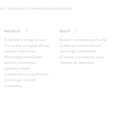
ado o el torneado, el mandrinado y el tallado.
Variocut
Ilocut
A complete range of neat 
Nuestra completa gama de 
oils, based on highly refined 
aceites puros basados en 
base oil and proven 
tecnología de aditivos 
technology formulated 
probada y aceites de base 
without chlorinated 
altamente refinados.
paraffin, meets 
metalworking requirement 
from rough to finish 
machining.