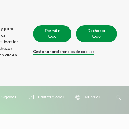
o y para
Permitir
Rechazar
ios
todo
todo
cluidas las
echazar
Gestionar preferencias de cookies
o clic en
Search
Síganos
Castrol global
Mundial
Searc