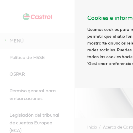
Cookies e informa
Usamos cookies para rec
permitir que el sitio f
MENÚ
mostrarte anuncios relev
redes sociales. Puedes 
todas las cookies hacie
Política de HSSE
'Gestionar preferencia
OSPAR
Permiso general para
embarcaciones
Legislación del tribunal
de cuentas Europeo
Inicio
Acerca de Castr
(ECA)