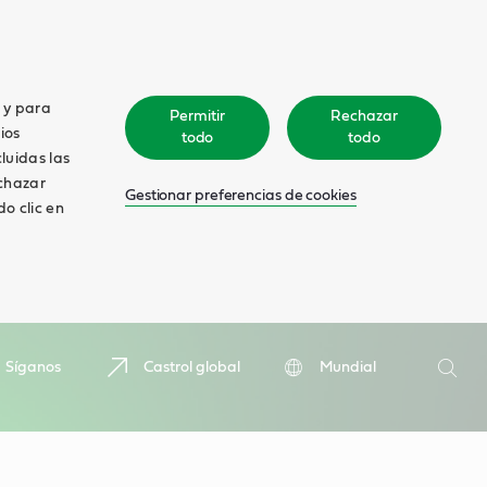
o y para
Permitir
Rechazar
ios
todo
todo
cluidas las
echazar
Gestionar preferencias de cookies
o clic en
Search
Síganos
Castrol global
Mundial
Searc