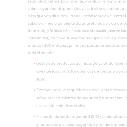
seguridad o el medio ambiente, y verifican el cumplimient
sobre seguridad de productos y control de sustancias q
a los que van dirigidos. La evaluación toma en cuenta el
salud o al medio ambiente durante el ciclo de vida del 
desarrollo, y fabricación, hasta su distribución, uso en indu
consumidor, así como su eventual recuperación o elimin
más de 1 300 materias primas utilizadas en nuestros pro
todo el mundo.
Gestión de productos químicos de cuidado: tenemos
que rige los productos químicos de cuidado para ev
ilícito.
Examen para la seguridad de los clientes: ofrec
sobre procedimientos de seguridad al manejar lub
uso la industria de metales.
Fichas de datos de seguridad (SDS) y etiquetado 
información de salud, seguridad y medio ambient