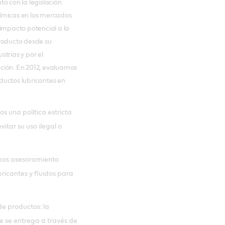
o con la legislación
uímicas en los mercados
 impacto potencial a la
producto desde su
strias y por el
ación. En 2012, evaluamos
ductos lubricantes en
 una política estricta
itar su uso ilegal o
emos asesoramiento
ricantes y fluidos para
de productos: la
e se entrega a través de