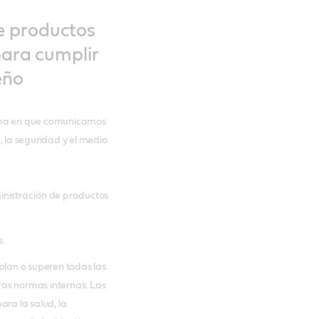
e productos
 para cumplir
eño
orma en que comunicamos
, la seguridad y el medio
inistración de productos
s.
lan o superen todas las
ras normas internas. Las
ara la salud, la