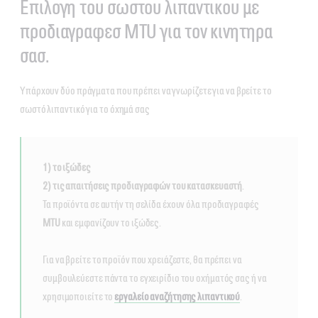
Επιλογη του σωστου λιπαντικου με
προδιαγραφεσ MTU για τον κινητηρα
σασ.
Υπάρχουν δύο πράγματα που πρέπει να γνωρίζετε για να βρείτε το
σωστό λιπαντικό για το όχημά σας
1) το ιξώδες
2) τις απαιτήσεις προδιαγραφών του κατασκευαστή
.
Τα προϊόντα σε αυτήν τη σελίδα έχουν όλα προδιαγραφές
MTU
και εμφανίζουν το ιξώδες.
Για να βρείτε το προϊόν που χρειάζεστε, θα πρέπει να
συμβουλεύεστε πάντα το εγχειρίδιο του οχήματός σας ή να
χρησιμοποιείτε το
εργαλείο αναζήτησης λιπαντικού
.