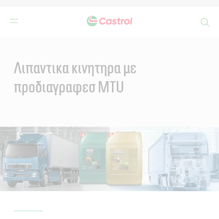
Search
Main
Content
Λιπαντικα κινητηρα με
προδιαγραφεσ MTU