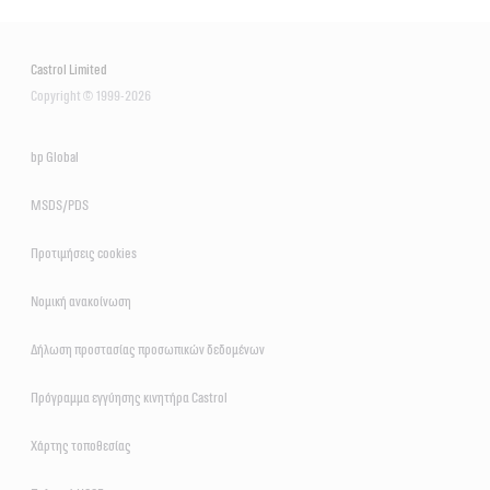
Castrol Limited
VECTON Long Drain 10W-40
CRB Turbomax 10W-40
E6/E9
Copyright © 1999-2026
VECTON 15W-40 CK-4/E9
E4/E7
bp Global
MSDS/PDS
Προτιμήσεις cookies
Νομική ανακοίνωση
Δήλωση προστασίας προσωπικών δεδομένων
Πρόγραμμα εγγύησης κινητήρα Castrol
Χάρτης τοποθεσίας