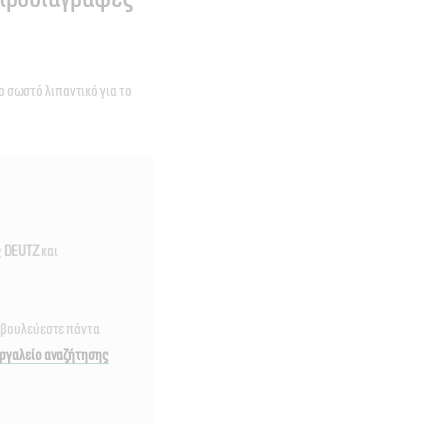
ο σωστό λιπαντικό για το
ς
DEUTZ
και
υμβουλεύεστε πάντα
ργαλείο αναζήτησης