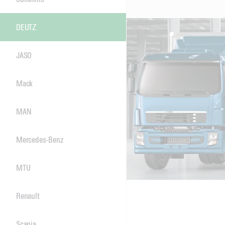
DEUTZ
JASO
Mack
MAN
Mercedes-Benz
MTU
Renault
Scania