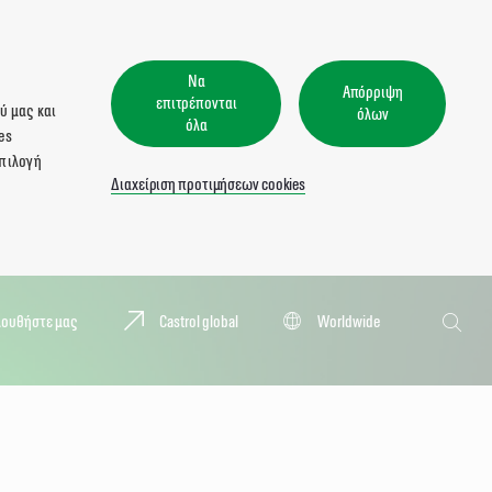
Να
Απόρριψη
επιτρέπονται
ύ μας και
όλων
όλα
es
επιλογή
Διαχείριση προτιμήσεων cookies
Αναζήτησ
λουθήστε μας
Castrol global
Worldwide
Αναζή