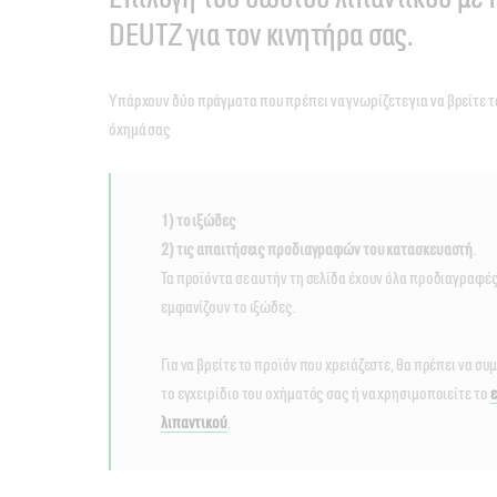
DEUTZ για τον κινητήρα σας.
Υπάρχουν δύο πράγματα που πρέπει να γνωρίζετε για να βρείτε τ
όχημά σας
1) το ιξώδες
2) τις απαιτήσεις προδιαγραφών του κατασκευαστή
.
Τα προϊόντα σε αυτήν τη σελίδα έχουν όλα προδιαγραφέ
εμφανίζουν το ιξώδες.
Για να βρείτε το προϊόν που χρειάζεστε, θα πρέπει να σ
το εγχειρίδιο του οχήματός σας ή να χρησιμοποιείτε το
ε
λιπαντικού
.