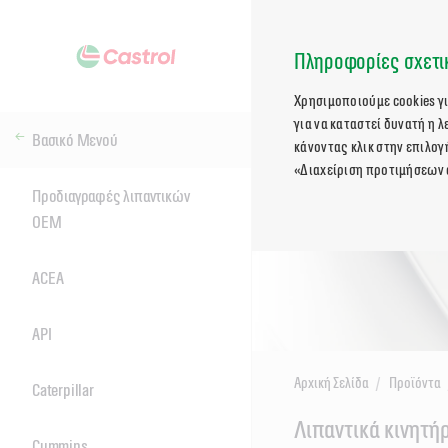
Πληροφορίες σχετικ
Χρησιμοποιούμε cookies γ
για να καταστεί δυνατή η 
Βασικό Μενού
κάνοντας κλικ στην επιλογ
«Διαχείριση προτιμήσεων 
Προδιαγραφές λιπαντικών
OEM
ACEA
API
Αρχική Σελίδα
Προϊόντα
Caterpillar
Main
Λιπαντικά κινητ
Content
Cummins