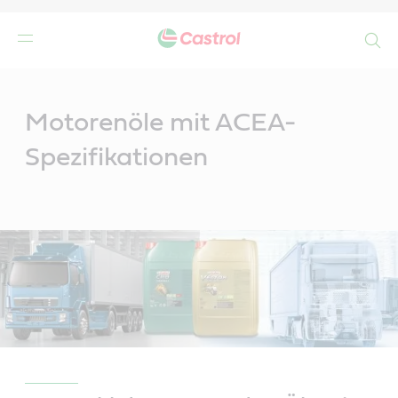
Search
Main
Content
Motorenöle mit ACEA-
Spezifikationen