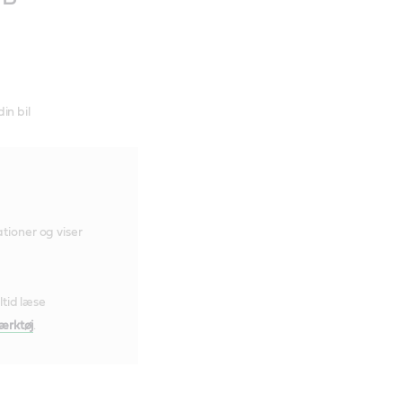
din bil
ationer og viser
ltid læse
ærktøj
.