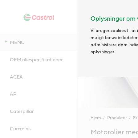
Oplysninger om 
Vi bruger cookies til a
muligt for webstedet at 
MENU
administrere dem indivi
oplysninger.
OEM oliespecifikationer
ACEA
API
Caterpillar
Hjem
Produkter
Er
Cummins
Main
Motorolier me
Content