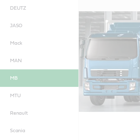
DEUTZ
JASO
Mack
MAN
MB
MTU
Renault
Scania