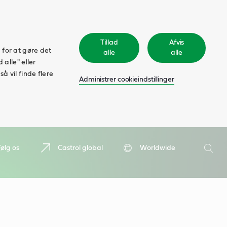
Tillad
Afvis
 for at gøre det
alle
alle
 alle" eller
å vil finde flere
Administrer cookieindstillinger
Søge
Følg os
Castrol global
Worldwide
Søge