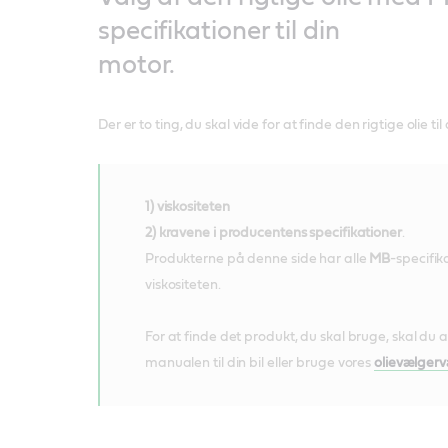
specifikationer til din
motor.
Der er to ting, du skal vide for at finde den rigtige olie til 
1) viskositeten
2) kravene i producentens specifikationer
.
Produkterne på denne side har alle
MB
-specifik
viskositeten.
For at finde det produkt, du skal bruge, skal du a
manualen til din bil eller bruge vores
olievælgerv