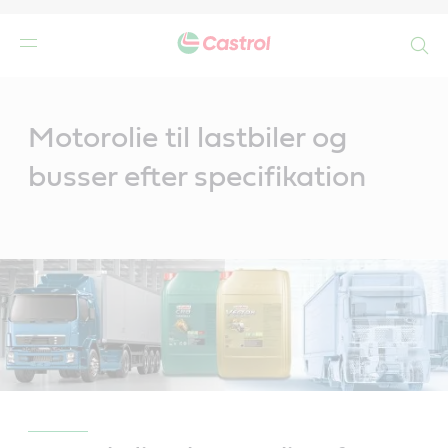
Search
Main
Content
de
Motorolie til lastbiler og
r
busser efter specifikation