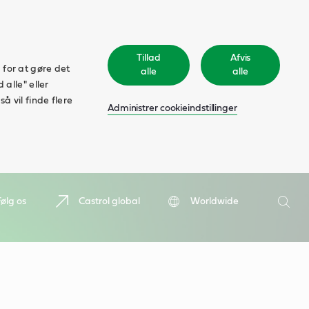
Tillad
Afvis
 for at gøre det
alle
alle
 alle" eller
å vil finde flere
Administrer cookieindstillinger
Søge
Følg os
Castrol global
Worldwide
Søge