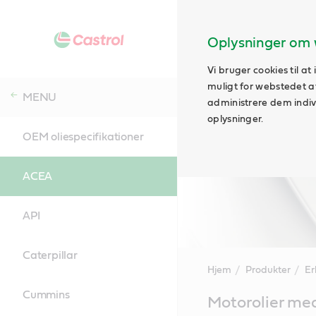
Oplysninger om 
Vi bruger cookies til a
muligt for webstedet at 
MENU
administrere dem indivi
oplysninger.
OEM oliespecifikationer
ACEA
API
Caterpillar
Hjem
Produkter
Er
Cummins
Main
Motorolier me
Content