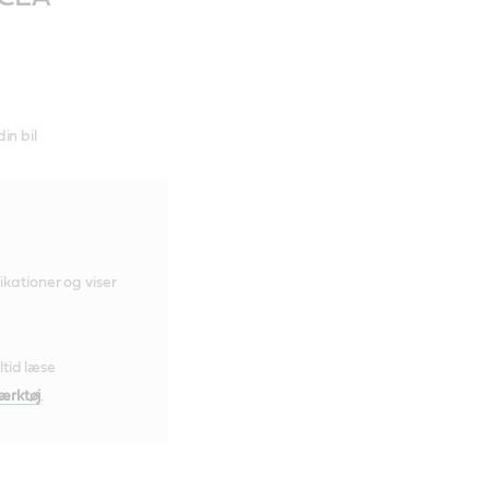
din bil
ikationer og viser
ltid læse
ærktøj
.