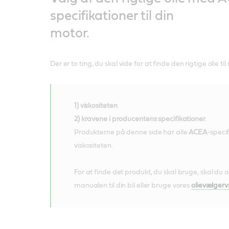
specifikationer til din
motor.
Der er to ting, du skal vide for at finde den rigtige olie til 
1) viskositeten
2) kravene i producentens specifikationer
.
Produkterne på denne side har alle
ACEA
-specif
viskositeten.
For at finde det produkt, du skal bruge, skal du a
manualen til din bil eller bruge vores
olievælgerv