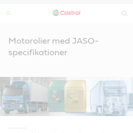
Search
Main
Content
de
Motorolier med JASO-
r
specifikationer