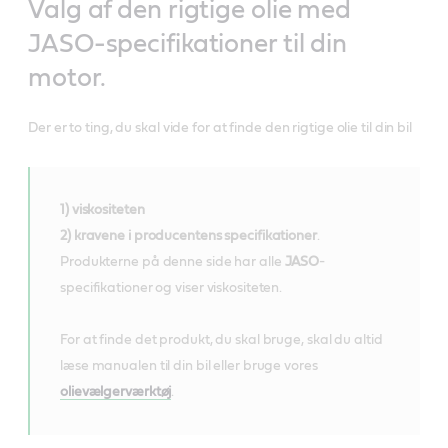
Valg af den rigtige olie med
JASO-specifikationer til din
motor.
Der er to ting, du skal vide for at finde den rigtige olie til din bil
1) viskositeten
2) kravene i producentens specifikationer
.
Produkterne på denne side har alle
JASO
-
specifikationer og viser viskositeten.
For at finde det produkt, du skal bruge, skal du altid
læse manualen til din bil eller bruge vores
olievælgerværktøj
.