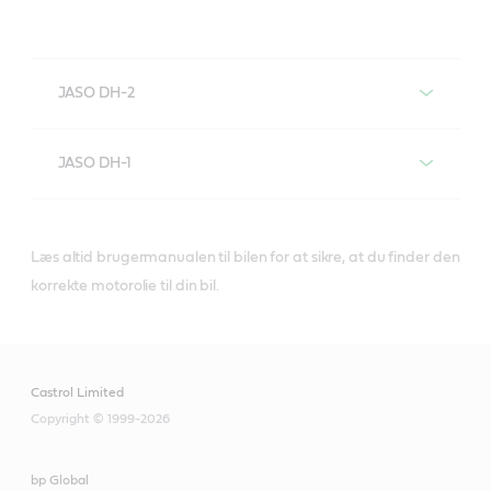
JASO DH-2
Motorolier med JASO DH-2-
JASO DH-1
specifikation
Motorolier med JASO DH-1-
specifikation
Læs altid brugermanualen til bilen for at sikre, at du finder den
korrekte motorolie til din bil.
VECTON Fuel
CRB Turbomax 10W-
Saver 5W-30 E6/E9
Castrol Limited
40 E4/E7
Copyright © 1999-2026
bp Global