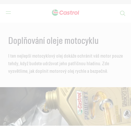
Search
Main
Content
Doplňování oleje motocyklu
I ten nejlepší motocyklový olej dokáže ochránit váš motor pouze
tehdy, když budete udržovat jeho patřičnou hladinu. Zde
vysvětlíme, jak doplnit motorový olej rychle a bezpečně.