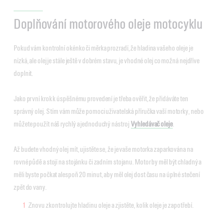
Doplňování motorového oleje motocyklu
Pokud vám kontrolní okénko či měrka prozradí, že hladina vašeho oleje je
nízká, ale olej je stále ještě v dobrém stavu, je vhodné olej co možná nejdříve
doplnit.
Jako první krok k úspěšnému provedení je třeba ověřit, že přidáváte ten
správný olej. S tím vám může pomoci uživatelská příručka vaší motorky, nebo
můžete použít náš rychlý a jednoduchý nástroj
Vyhledávač oleje
.
Až budete vhodný olej mít, ujistěte se, že je vaše motorka zaparkována na
rovné půdě a stojí na stojánku či zadním stojanu. Motor by měl být chladný a
měli byste počkat alespoň 20 minut, aby měl olej dost času na úplné stečení
zpět do vany.
Znovu zkontrolujte hladinu oleje a zjistěte, kolik oleje je zapotřebí.