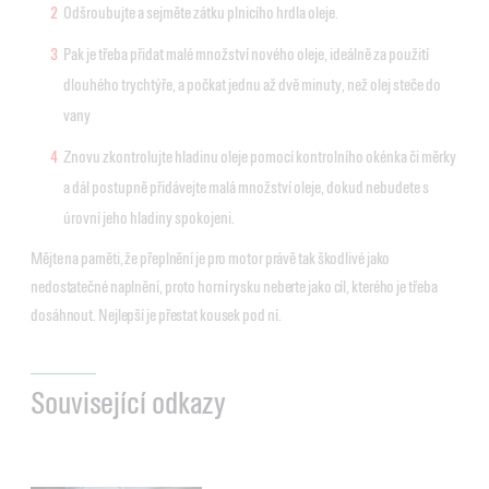
Odšroubujte a sejměte zátku plnicího hrdla oleje.
Pak je třeba přidat malé množství nového oleje, ideálně za použití
dlouhého trychtýře, a počkat jednu až dvě minuty, než olej steče do
vany
Znovu zkontrolujte hladinu oleje pomocí kontrolního okénka či měrky
a dál postupně přidávejte malá množství oleje, dokud nebudete s
úrovní jeho hladiny spokojeni.
Mějte na paměti, že přeplnění je pro motor právě tak škodlivé jako
nedostatečné naplnění, proto horní rysku neberte jako cíl, kterého je třeba
dosáhnout. Nejlepší je přestat kousek pod ní.
Související odkazy