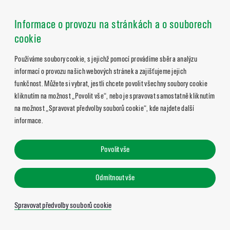
Informace o provozu na stránkách a o souborech
cookie
Používáme soubory cookie, s jejichž pomocí provádíme sběr a analýzu
informací o provozu našich webových stránek a zajišťujeme jejich
funkčnost. Můžete si vybrat, jestli chcete povolit všechny soubory cookie
kliknutím na možnost „Povolit vše“, nebo je spravovat samostatně kliknutím
na možnost „Spravovat předvolby souborů cookie“, kde najdete další
informace.
Povolit vše
Odmítnout vše
Spravovat předvolby souborů cookie