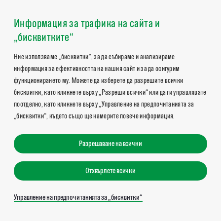
Информация за трафика на сайта и
„бисквитките“
Ние използваме „бисквитки“, за да събираме и анализираме
информация за ефективността на нашия сайт и за да осигурим
функционирането му. Можете да изберете да разрешите всички
бисквитки, като кликнете върху „Разреши всички“ или да ги управлявате
поотделно, като кликнете върху „Управление на предпочитанията за
„бисквитки“, където също ще намерите повече информация.
Разрешаване на всички
Отхвърлете всички
Управление на предпочитанията за „бисквитки“