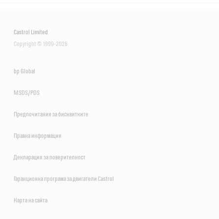
Castrol Limited
Copyright © 1999-2026
bp Global
MSDS/PDS
Предпочитания за бисквитките
Правна информация
Декларация за поверителност
Гаранционна програма за двигатели Castrol
Карта на сайта