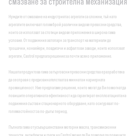
смазване за строителна механизация
Нуждите от смазване на индустрията с агрегати са сложни, тъй като
агрегатите включват голям брой различни видове превозни средства,
които се използват за стотици видове приложения в широка гама
условия. От подвижния автопарк за транспорт на материали до
трошачки, конвейери, повдигачи и асфалтови заводи, които използват
агрегати, Castrol предлага решение за почти всяко приложение.
Нашата продуктова гама за търговски превозни средства е разработена
да се справя с предизвикателствата в минната и кариерната
промишленост. Ние предлагаме решения, които могат да Ви помогнат да
повишите оперативната ефективност и да гарантират експлоатацията на
подвижния състав и стационарното оборудване, като осигуряват по-
голяма стойност за по-дълъг период.
Пълната гама от усъвършенствани моторни масла, трансмисионни
течности, антифризи и греси на Castrol може да Ви помогне да повишите