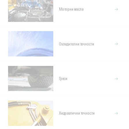
Моторни масла
Охладителни течности
Греси
Хидравлични течности