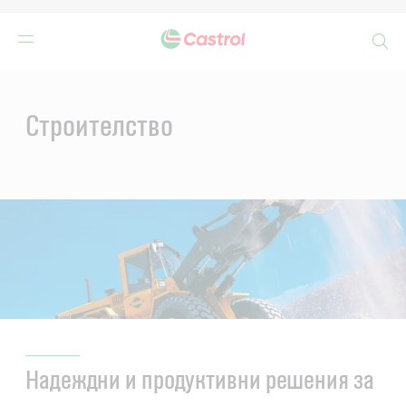
Search
Main
Content
Строителство
Надеждни и продуктивни решения за