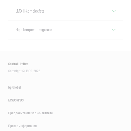
Грес Castrol CLS
LMX li-komplexfett
Castrol LMX li-komplexfett
High temperature grease
Castrol high temperature grease
Castrol Limited
Copyright © 1999-2026
bp Global
MSDS/PDS
Предпочитания за бисквитките
Правна информация