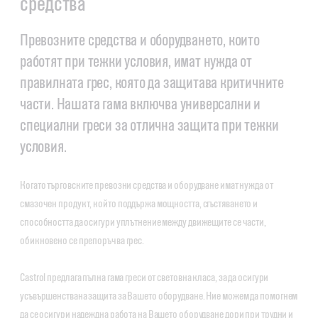
средства
Превозните средства и оборудването, които
работят при тежки условия, имат нужда от
правилната грес, която да защитава критичните
части. Нашата гама включва универсални и
специални греси за отлична защита при тежки
условия.
Когато търговските превозни средства и оборудване имат нужда от
смазочен продукт, който поддържа мощността, сгъстяването и
способността да осигури уплътнение между движещите се части,
обикновено се препоръчва грес.
Castrol предлага пълна гама греси от световна класа, за да осигури
усъвършенствана защита за Вашето оборудване. Ние можем да помогнем
да се осигури надеждна работа на Вашето оборудване дори при трудни и