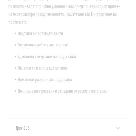
понякога неблагоприятна условия – и за по-дълги периоди от време –
като се подобри продуктивността. Нашата цел е да Ви помогнем да
постигнете:
По-дълъг живот на лагерите
Оптимална работа на лагерите
Удължени интервали на поддръжка
По-високо производителност
Намалени разходи за поддръжка
По-ниска консумация и отпадъци от гресите като цяло
Грес CLS