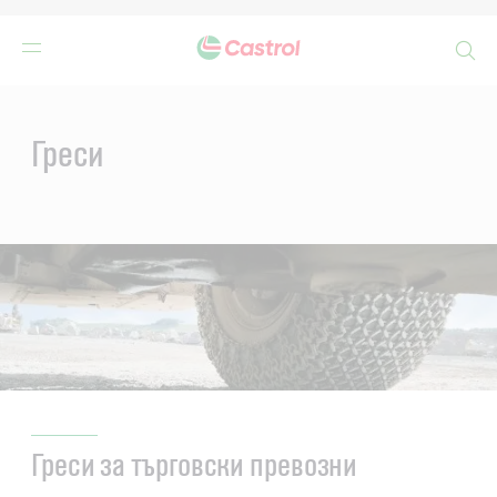
Search
Main
Content
Греси
Греси за търговски превозни